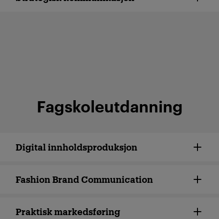
Nettstudium
Studér hvor du vil og når du vil.
Gjør det på heltid eller deltid – i
et tempo som passer deg.
Fagskoleutdanning
Digital innholds­produksjon
Fashion Brand Communi­cation
Praktisk markedsføring