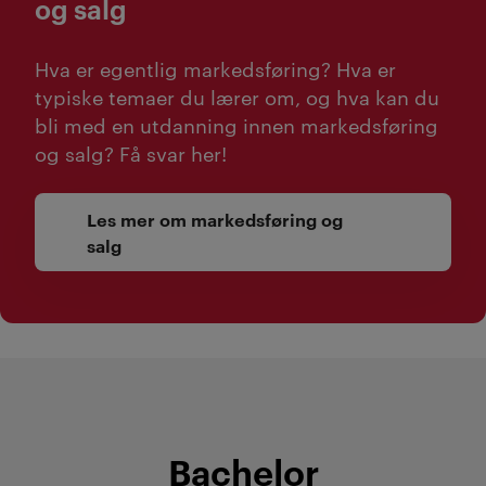
og salg
inspirerende artikler om tidligere
Hva er egentlig markedsføring? Hva er
og nåværende studenter, og du
typiske temaer du lærer om, og hva kan du
får et inntrykk av
bli med en utdanning innen markedsføring
studiehverdagen på Kristiania.
og salg? Få svar her!
Du kan der også lese om
jobbmuligheter, og vurdere
Les mer om markedsføring og
dette opp mot dine drømmer og
salg
ambisjoner.
Master
Vi tilbyr mastergrader innenfor
markedsføring, kommunikasjon
Bachelor