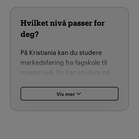
Hvilket nivå passer for
deg?
På Kristiania kan du studere
markedsføring fra fagskole til
masternivå. Du kan studere på
campus og på nett. Hva er
forskjellene? Og hva passer for
Vis mer
deg?
Bachelor