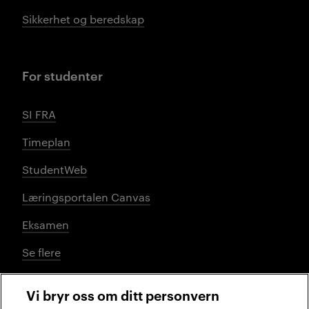
Sikkerhet og beredskap
For studenter
SI FRA
Timeplan
StudentWeb
Læringsportalen Canvas
Eksamen
Se flere
Vi bryr oss om ditt personvern
Sosiale medier