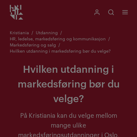
Kristiania logo
Gå
Søk
Mitt Kristiania
Åpne søk
Meny
til
innhold
Kristiania
Utdanning
HR, ledelse, markedsføring og kommunikasjon
Markedsføring og salg
Hvilken utdanning i markedsføring bør du velge?
Hvilken utdanning i
markedsføring bør du
velge?
På Kristiania kan du velge mellom
mange ulike
markedsføringsutdanninger i Oslo,