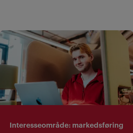
Vi har flere bachelorgrader innen
markedsføring. Forskjeller i
sammensetning av emner gjør at
du bør bruke litt tid på å se
nærmere på fagkombinasjonene
for hver grad ved å sammenlikne
studiemodellene.
Et annet råd er å lage en liste
over hva du syns er spennende
innen markedsføring, og hva du
kunne tenkt deg å jobbe med.
På studiesiden for hver
Interesseområde: markedsføring
bachelorgrad finner du