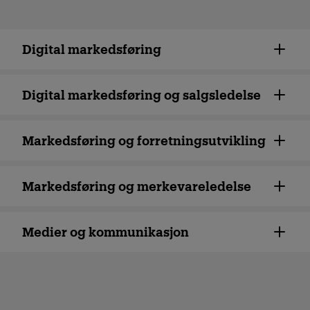
og journalistikk. En mastergrad
kan bidra til flere
jobbmuligheter, høyere lønn og
Digital markeds­føring
mer spennende
arbeidsoppgaver.
Digital markedsføring og salgsledelse
Årsstudium
Markeds­føring og forretnings­utvikling
Markedsføring og merkevare­ledelse
Ønsker du oppdatert kunnskap
om mulighetene markedsføring
kan gi? Behovet hos store og
Medier og kommunikasjon
små virksomheter for slik
kompetanse er økende. Et
årsstudium i markedsføring er