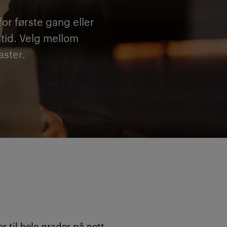
for første gang eller
ltid. Velg mellom
aster.
r til hele grader på nett.