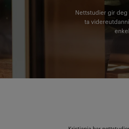
Nettstudier gir deg 
ta videreutdanni
enkel
Kristiania har nettstudie