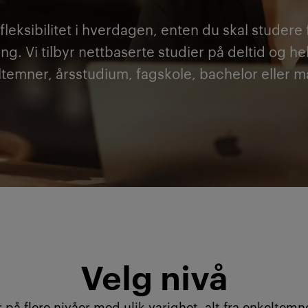
fleksibilitet i hverdagen, enten du skal studere 
ng. Vi tilbyr nettbaserte studier på deltid og he
temner, årsstudium, fagskole, bachelor eller m
Velg nivå
r på flere nivåer med ulik varighet, alt fra enkeltemne