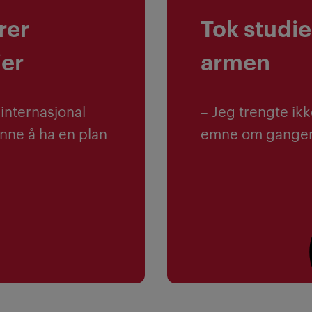
rer
Tok studi
ier
armen
 internasjonal
– Jeg trengte ik
henne å ha en plan
emne om gangen 
Les mer om Funda S