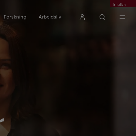
English
Skriv inn søkefras
Forskning
Arbeidsliv
Mitt Kristiania
Åpne søk
Meny
Søk
r