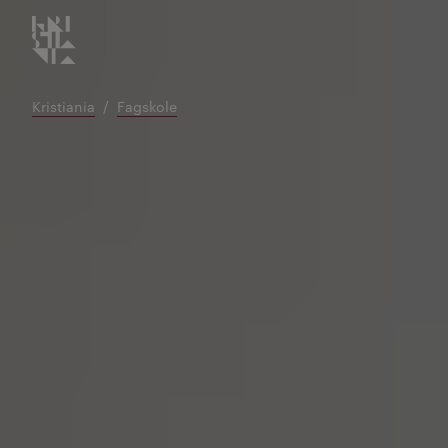
Kristiania logo
Gå
til
innhold
Kristiania
Fagskole