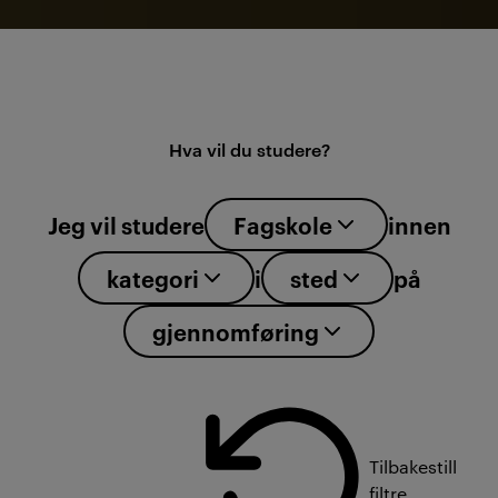
Hva vil du studere?
grad
Jeg vil studere
Fagskole
innen
kategori
sted
kategori
i
sted
på
gjennomføring
gjennomføring
Tilbakestill
filtre