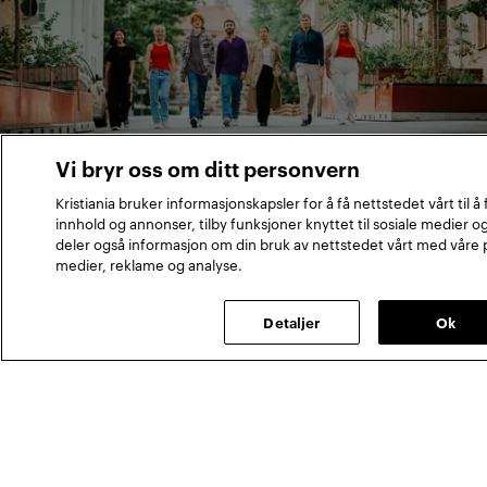
Vi bryr oss om ditt personvern
Kristiania bruker informasjonskapsler for å få nettstedet vårt til å
innhold og annonser, tilby funksjoner knyttet til sosiale medier og
deler også informasjon om din bruk av nettstedet vårt med våre 
medier, reklame og analyse.
Kristiania leverer forskning og
utdanning fra fagskole til
Detaljer
Ok
doktorgradsnivå
Vi utdanner innen ledelse, organisasjon,
markedsføring, kommunikasjon,
informatikk, helsevitenskap, innovasjon og