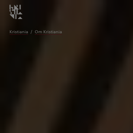
Kristiania logo
Gå
til
innhold
Kristiania
Om Kristiania