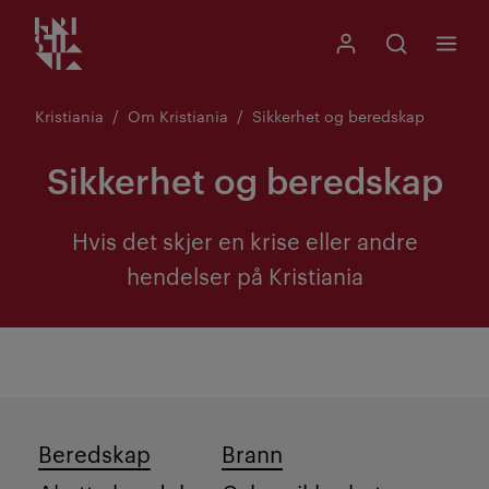
Kristiania logo
Gå
Søk
Mitt Kristiania
Åpne søk
Meny
til
innhold
Kristiania
Om Kristiania
Sikkerhet og beredskap
Sikkerhet og beredskap
Hvis det skjer en krise eller andre
hendelser på Kristiania
Beredskap
Brann