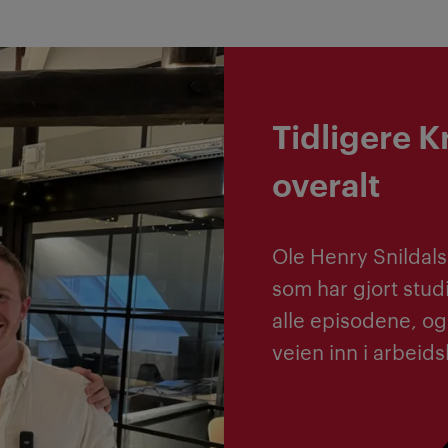
Tidligere K
overalt
Ole Henry Snildalsl
som har gjort stud
alle episodene, og
veien inn i arbeidsl
Se Kristiania-studenter