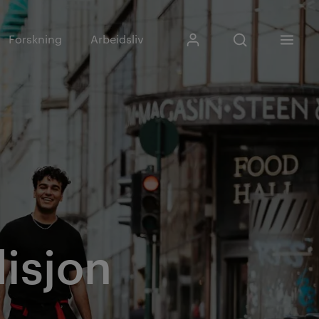
Skriv inn søkefras
Forskning
Arbeidsliv
Mitt Kristiania
Åpne søk
Meny
Søk
isjon