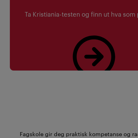
Ta Kristiania-testen og finn ut hva som
Les mer
Fagskole gir deg praktisk kompetanse og rask