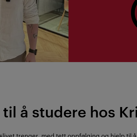
til å studere hos Kr
slivet trenger, med tett oppfølging og hjelp til