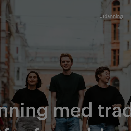
Utdanning
nning med trad