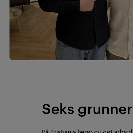
Seks grunner 
På Kristiania lærer du det arbeid