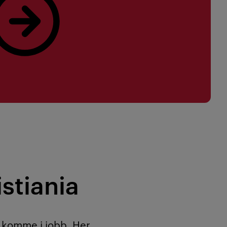
istiania
 å komme i jobb. Her