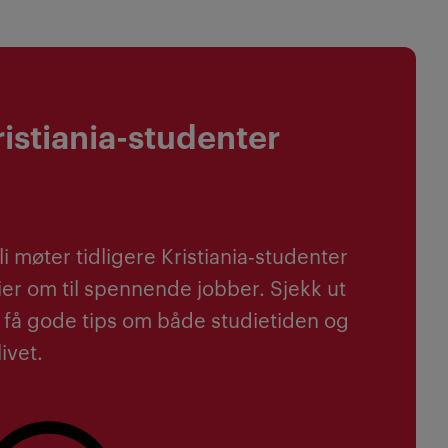
ristiania-studenter
i møter tidligere Kristiania‑studenter
ier om til spennende jobber. Sjekk ut
 få gode tips om både studietiden og
ivet.
 overalt her