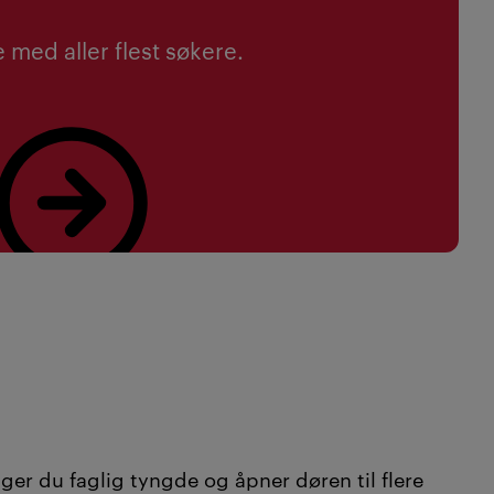
 med aller flest søkere.
ger du faglig tyngde og åpner døren til flere