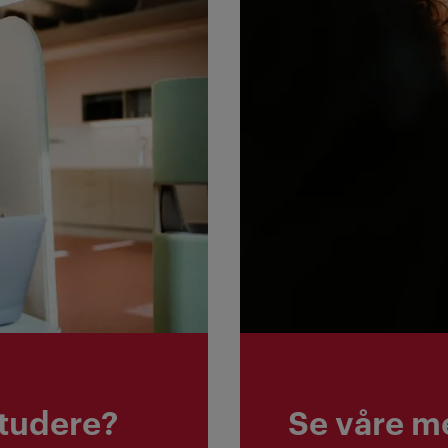
studere?
Se våre m