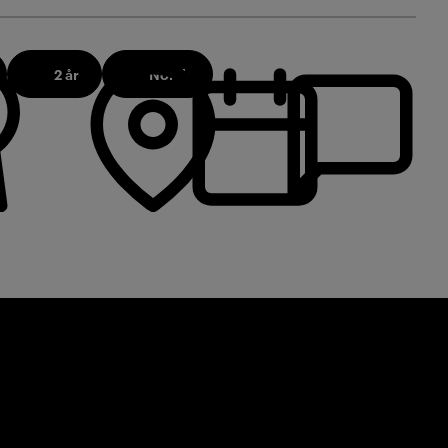
2 år
Norsk