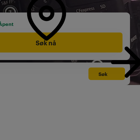
Åpent
Søk nå
Søk