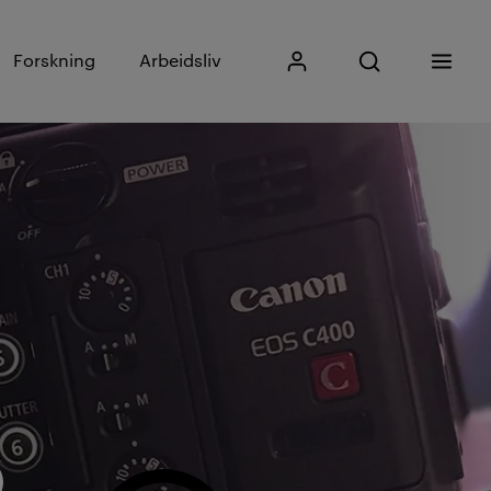
Skriv inn søkefras
Forskning
Arbeidsliv
Mitt Kristiania
Åpne søk
Meny
Søk