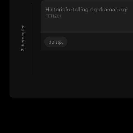
Historiefortelling og dramaturgi
FFT1201
2. semester
30
stp.