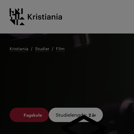
Gå
Kristiania logo
til
innhold
Kristiania
Studier
Film
Studielengde
:
Fagskole
2 år