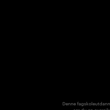
Denne fagskoleutdannin
ser du en oversik