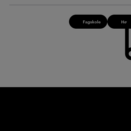
Fagskole
Høst