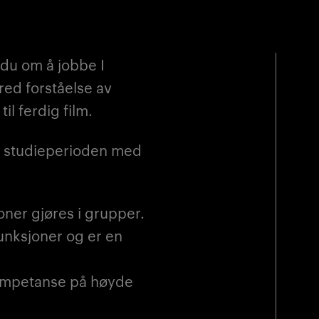
du om å jobbe I
red forståelse av
l ferdig film.
e studieperioden med
oner gjøres i grupper.
unksjoner og er en
kompetanse på høyde