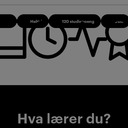
 2026
Heltid
120 studiepoeng
Oslo
Hva lærer du?