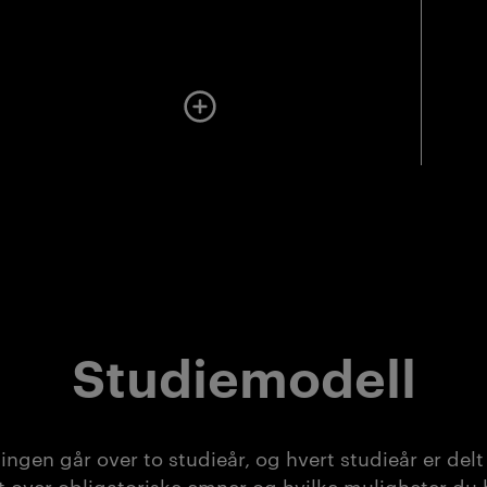
Mer om undervisningen
Studiemodell
gen går over to studieår, og hvert studieår er delt
t over obligatoriske emner og hvilke muligheter du 