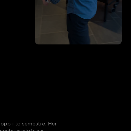
 opp i to semestre. Her
har for praksis og