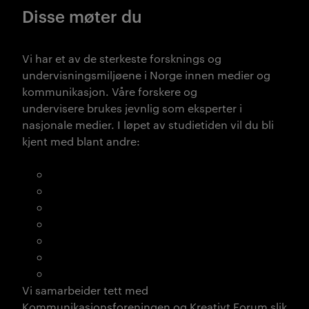
Disse møter du
Vi har et av de sterkeste forsknings og
undervisningsmiljøene i Norge innen medier og
kommunikasjon. Våre forskere og
underviser
e
brukes jevnlig som eks
perter i
nasjonale medier.
I løpet av studietiden vil du bli
kjent med blant andre:
Carl Gustav Bjørnquist
Runar Kristiansen
Kjell Terje Ringdal
Bente Kalsnes
Magne Johannessen
Øystein Dahlen Pedersen
Ketil Raknes
Vi samarbeider tett med
Kommunikasjonsforeningen og Kreativt Forum slik