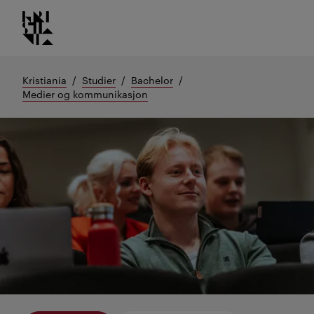
Kristiania logo
Gå
til
innhold
Kristiania
Studier
Bachelor
Medier og kommunikasjon