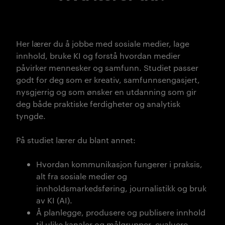
Her lærer du å jobbe med sosiale medier, lage
innhold, bruke KI og forstå hvordan medier
påvirker mennesker og samfunn.
Studiet passer
godt for deg som er kreativ, samfunnsengasjert,
nysgjerrig og som ønsker en utdanning som gir
deg både praktiske ferdigheter og
analytisk
tyngde.
På studiet lærer du blant annet:
H
vordan kommunikasjon fungerer i praksis,
alt fra sosiale medier og
innholdsmarkedsføring, journalistikk
og bruk
av KI (AI).
Å planlegge, produsere og publisere innhold
til ulike kanaler og målgrupper, evaluere