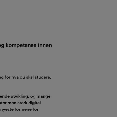
p og kompetanse innen
g for hva du skal studere,
ivende utvikling, og mange
ater med sterk digital
 nyeste formene for