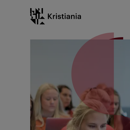
Gå
Kristiania logo
til
innhold