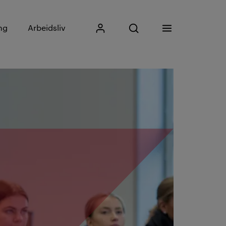
Skriv inn søkefrase
ng
Arbeidsliv
Mitt Kristiania
Åpne søk
Meny
Søk