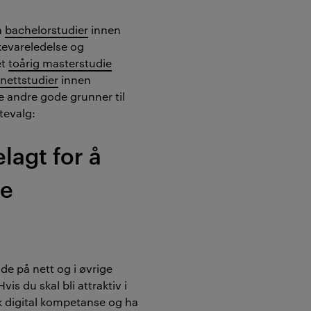
a
bachelorstudier
innen
kevareledelse og
et
toårig masterstudie
g
nettstudier
innen
re andre gode grunner til
tevalg:
elagt for å
le
de på nett og i øvrige
vis du skal bli attraktiv i
k digital kompetanse og ha