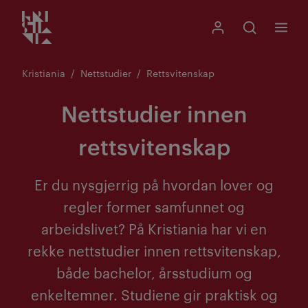
Kristiania logo
Gå
Søk
Mitt Kristiania
Åpne søk
Meny
til
innhold
Kristiania
Nettstudier
Rettsvitenskap
Nettstudier innen
rettsvitenskap
Er du nysgjerrig på hvordan lover og
regler former samfunnet og
arbeidslivet? På Kristiania har vi en
rekke nettstudier innen rettsvitenskap,
både bachelor, årsstudium og
enkeltemner. Studiene gir praktisk og