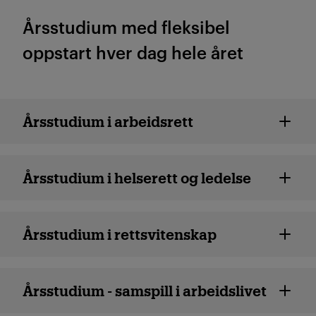
Årsstudium med fleksibel
oppstart hver dag hele året
Rettsvitenskap årsstudium
Årsstudium i arbeidsrett
Årsstudium i helserett og ledelse
Årsstudium i rettsvitenskap
Årsstudium - samspill i arbeidslivet