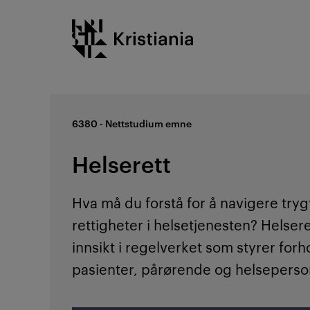
Gå
Kristiania logo
til
innhold
6380 - Nettstudium emne
Helserett
Hva må du forstå for å navigere trygt
rettigheter i helsetjenesten? Helsere
innsikt i regelverket som styrer for
pasienter, pårørende og helseperson