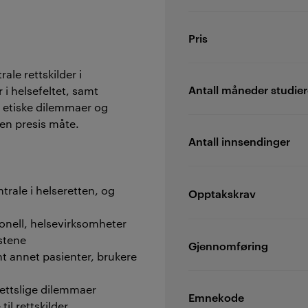
Pris
ale rettskilder i
Antall måneder studier
r i helsefeltet, samt
g etiske dilemmaer og
 en presis måte.
Antall innsendinger
ntrale i helseretten, og
Opptakskrav
sonell, helsevirksomheter
stene
Gjennomføring
ant annet pasienter, brukere
 rettslige dilemmaer
Emnekode
il rettskilder