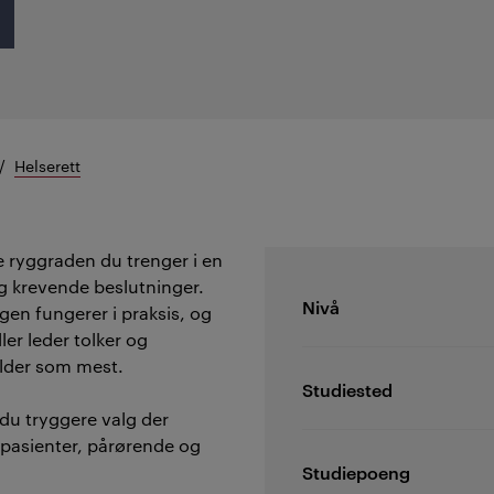
Helserett
e ryggraden du trenger i en
og krevende beslutninger.
Nivå
en fungerer i praksis, og
er leder tolker og
elder som mest.
Studiested
 du tryggere valg der
r pasienter, pårørende og
Studiepoeng