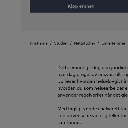
Kjøp emnet
Kristiania
Studier
Nettstudier
Enkeltemner
Dette emnet gir deg den juridisk
hverdag preget av ansvar, tillit 
Du lærer hvordan helselovgivning
hvordan du som helsearbeider ell
anvender regelverket når det gj
Med faglig tyngde i helserett tar
konsekvensene virkelig teller fo
samfunnet.