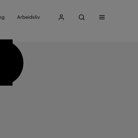
Skriv inn søkefrase
ng
Arbeidsliv
Mitt Kristiania
Åpne søk
Meny
Søk