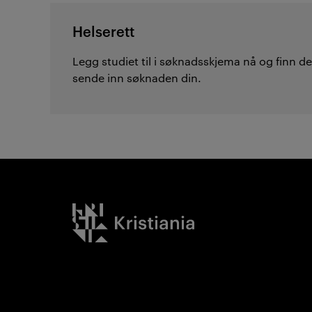
Helserett
Legg studiet til i søknadsskjema nå og finn det
sende inn søknaden din.
Kristiania logo