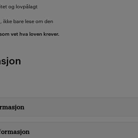
tet og lovpålagt
t, ikke bare lese om den
 som vet hva loven krever.
asjon
rmasjon
formasjon