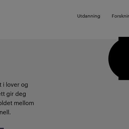
Utdanning
Forskni
 i lover og
tt gir deg
holdet mellom
ell.