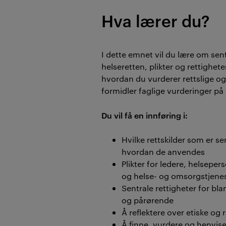
Hva lærer du?
I dette emnet vil du lære om sentr
helseretten, plikter og rettighete
hvordan du vurderer rettslige o
formidler faglige vurderinger på
Du vil få en innføring i:
Hvilke rettskilder som er se
hvordan de anvendes
Plikter for ledere, helseper
og helse- og omsorgstjene
Sentrale rettigheter for bl
og pårørende
Å reflektere over etiske og
Å finne, vurdere og henvise t