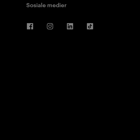
Sosiale medier
Facebook
Instagram
LinkedIn
TikTok