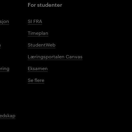
For studenter
sjon
SI FRA
Timeplan
n
StudentWeb
Læringsportalen Canvas
ring
Eksamen
Se flere
redskap