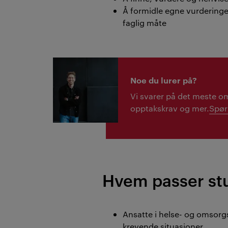
Å formidle egne vurderinge
faglig måte
Noe du lurer på?
Vi svarer på det meste om
opptakskrav og mer.
Spør
Hvem passer stu
Ansatte i helse- og omsorg
krevende situasjoner