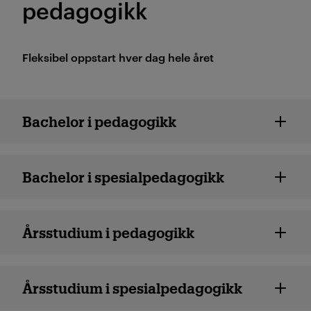
pedagogikk
Fleksibel oppstart hver dag hele året
Pedagogikk - fleksibel oppsta
Bachelor i pedagogikk
Bachelor i spesialpedagogikk
Årsstudium i pedagogikk
Årsstudium i spesialpedagogikk