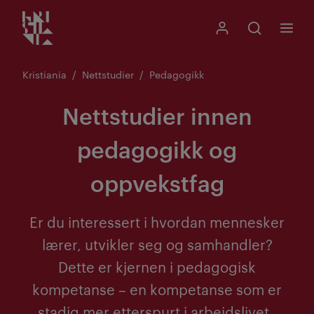
Kristiania logo
Gå
Søk
Mitt Kristiania
Åpne søk
Meny
til
innhold
Kristiania
Nettstudier
Pedagogikk
Nettstudier innen
pedagogikk og
oppvekstfag
Er du interessert i hvordan mennesker
lærer, utvikler seg og samhandler?
Dette er kjernen i pedagogisk
kompetanse – en kompetanse som er
stadig mer etterspurt i arbeidslivet.