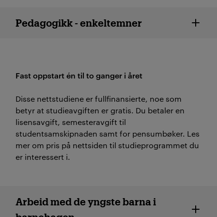
Pedagogikk - enkeltemner
Fast oppstart én til to ganger i året
Disse nettstudiene er fullfinansierte, noe som
betyr at studieavgiften er gratis. Du betaler en
lisensavgift, semesteravgift til
studentsamskipnaden samt for pensumbøker. Les
mer om pris på nettsiden til studieprogrammet du
er interessert i.
Pedagogikk - fast oppstart
Arbeid med de yngste barna i
barnehagen