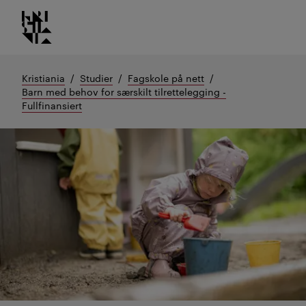
Kristiania logo
Gå
til
innhold
Kristiania
Studier
Fagskole på nett
Barn med behov for særskilt tilrettelegging -
Fullfinansiert