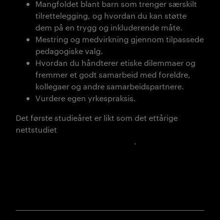
Mangfoldet blant barn som trenger særskilt
tilrettelegging, og hvordan du kan støtte
dem på en trygg og inkluderende måte.
Mestring og medvirkning gjennom tilpassede
pedagogiske valg.
Hvordan du håndterer etiske dilemmaer og
fremmer et godt samarbeid med foreldre,
kollegaer og andre samarbeidspartnere.
Vurdere egen yrkespraksis.
Det første studieåret er likt som det ettårige
nettstudiet
Barn med behov for særskilt
tilrettelegging
– grunnleggende
.