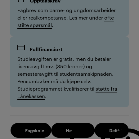
Opptakskrav
Fagbrev som barne- og ungdomsarbeider
eller realkompetanse. Les mer under
ofte
stilte spørsmål
.
Fullfinansiert
Studieavgiften er gratis, men du betaler
lisensavgift mv. (350 kroner) og
semesteravgift til studentsamskipnaden.
Pensumbøker må du kjøpe selv.
Studieprogrammet kvalifiserer til
støtte fra
Lånekassen
.
Fagskole
Høst 2026
Deltid