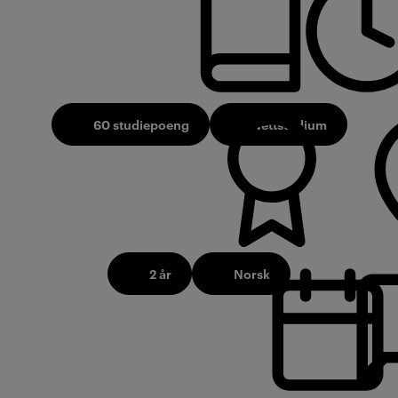
60 studiepoeng
Nettstudium
2 år
Norsk