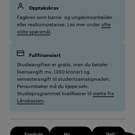
Opptakskrav
Fagbrev som barne- og ungdomsarbeider
eller realkompetanse. Les mer under
ofte
stilte spørsmål
.
Fullfinansiert
Studieavgiften er gratis, men du betaler
lisensavgift mv. (350 kroner) og
semesteravgift til studentsamskipnaden.
Pensumbøker må du kjøpe selv.
Studieprogrammet kvalifiserer til
støtte fra
Lånekassen
.
Fagskole
Høst 2026
Deltid