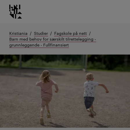
Kristiania logo
Gå
til
innhold
Kristiania
Studier
Fagskole på nett
Barn med behov for særskilt tilrettelegging -
grunnleggende - Fullfinansiert