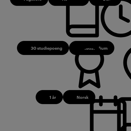
30 studiepoeng
Nettstudium
1 år
Norsk