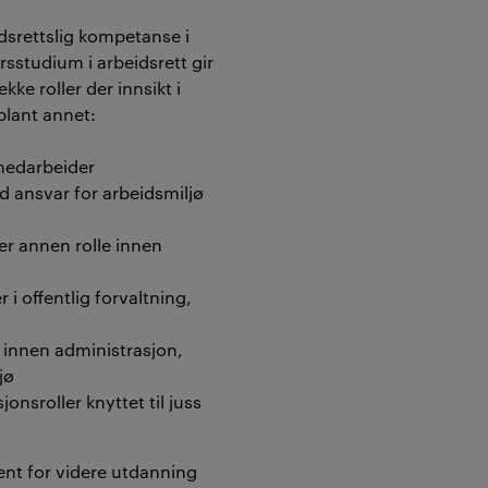
dsrettslig kompetanse i
Årsstudium i arbeidsrett gir
kke roller der innsikt i
 blant annet:
medarbeider
d ansvar for arbeidsmiljø
ler annen rolle innen
 i offentlig forvaltning,
 innen administrasjon,
jø
onsroller knyttet til juss
ent for videre utdanning