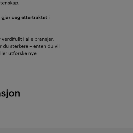
itenskap.
 gjør deg ettertraktet i
verdifullt i alle bransjer.
 du sterkere – enten du vil
ller utforske nye
asjon