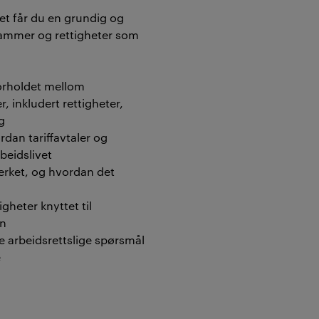
t får du en grundig og
 rammer og rettigheter som
forholdet mellom
, inkludert rettigheter,
g
rdan tariffavtaler og
beidslivet
rket, og hvordan det
gheter knyttet til
en
se arbeidsrettslige spørsmål
e