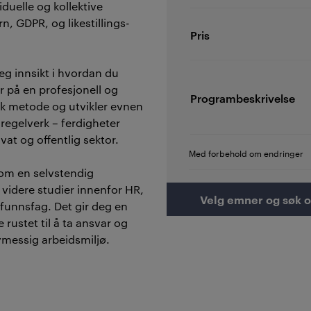
duelle og kollektive
n, GDPR, og likestillings-
Pris
deg innsikt i hvordan du
r på en profesjonell og
Programbeskrivelse
isk metode og utvikler evnen
 regelverk – ferdigheter
vat og offentlig sektor.
Med forbehold om endringer
 som en selvstendig
videre studier innenfor HR,
Velg emner og søk 
mfunnsfag. Det gir deg en
rustet til å ta ansvar og
lovmessig arbeidsmiljø.