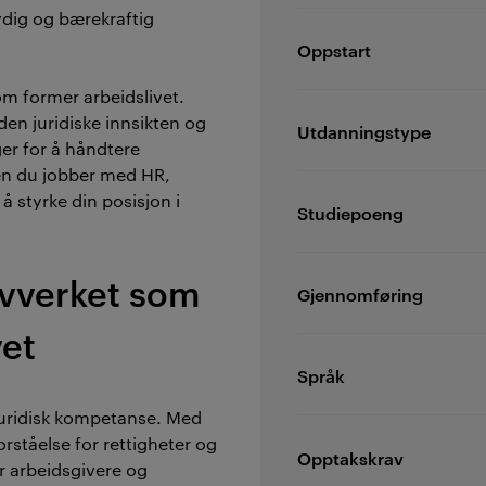
ydig og bærekraftig
Oppstart
som former arbeidslivet.
den juridiske innsikten og
Utdanningstype
er for å håndtere
en du jobber med HR,
r å styrke din posisjon i
Studiepoeng
lovverket som
Gjennomføring
vet
Språk
l juridisk kompetanse. Med
orståelse for rettigheter og
Opptakskrav
or arbeidsgivere og