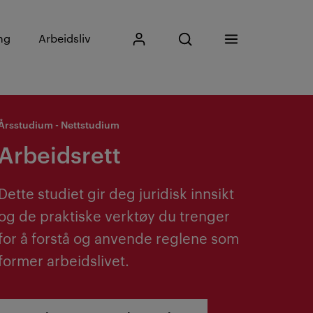
Skriv inn søkefrase
ng
Arbeidsliv
Mitt Kristiania
Åpne søk
Meny
Søk
Årsstudium - Nettstudium
Arbeidsrett
Dette studiet gir deg juridisk innsikt
og de praktiske verktøy du trenger
for å forstå og anvende reglene som
former arbeidslivet.