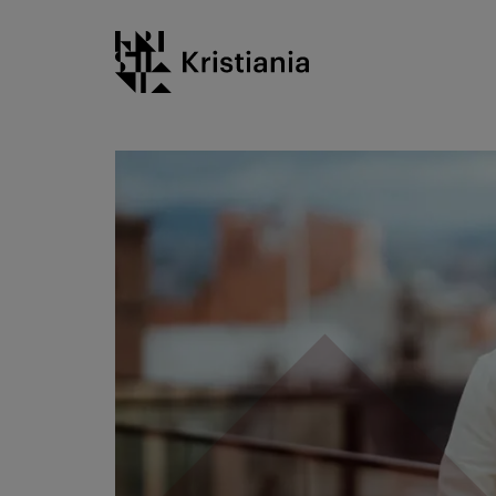
Gå
Kristiania logo
til
innhold