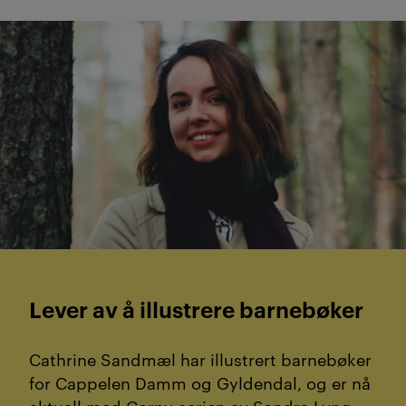
Lever av å illustrere barnebøker
Cathrine Sandmæl har illustrert barnebøker
for Cappelen Damm og Gyldendal, og er nå
aktuell med Corny-serien av Sandra Lyng.