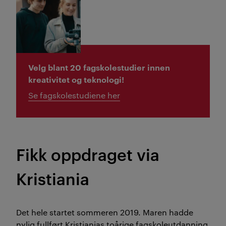
Velg blant 20 fagskolestudier innen
kreativitet og teknologi!
Se fagskolestudiene her
Fikk oppdraget via
Kristiania
Det hele startet sommeren 2019. Maren hadde
nylig fullført Kristianias toårige fagskoleutdanning