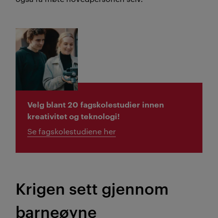
Velg blant 20 fagskolestudier innen
kreativitet og teknologi!
Se fagskolestudiene her
Krigen sett gjennom
barneøyne