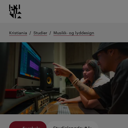
Kristiania logo
Gå
til
innhold
Kristiania
Studier
Musikk- og lyddesign
Studielengde
:
Fagskole
2 år