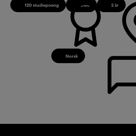
120 studiepoeng
Oslo
2 år
Norsk