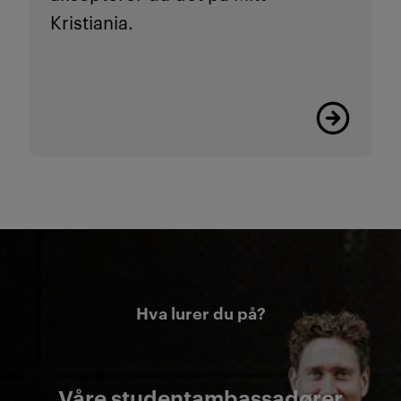
Kristiania.
Les mer
Hva lurer du på?
Våre studentambassadører