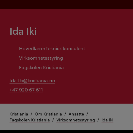
Ida Iki
Hovedlærer
Teknisk konsulent
Virksomhetsstyring
Fagskolen Kristiania
Ida.Iki@kristiania.no
+47 920 67 611
Kristiania
Om Kristiania
Ansatte
Fagskolen Kristiania
Virksomhetsstyring
Ida Iki