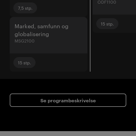
ODF1100
7,5
stp.
15
stp.
Marked, samfunn og
globalisering
MSG2100
15
stp.
Se programbeskrivelse