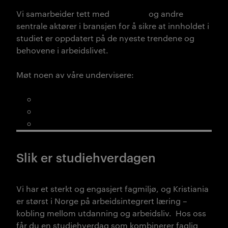
Vi samarbeider tett med
HR Norge
og andre
sentrale aktører i bransjen for å sikre at innholdet i
studiet er oppdatert på de nyeste trendene og
behovene i arbeidslivet.
Møt noen av våre undervisere:
Elin
Ørjaseter
Kari Mette Solheim
Håkon Njøten
Slik er studiehverdagen
Vi har et sterkt og engasjert fagmiljø, og Kristiania
er størst i Norge på arbeidsintegrert læring –
kobling mellom utdanning og arbeidsliv.
Hos oss
får du en studiehverdag som kombinerer faglig