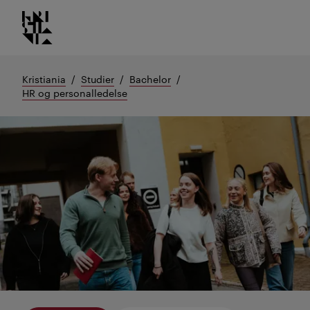
Kristiania logo
Gå
til
innhold
Kristiania
Studier
Bachelor
HR og personalledelse