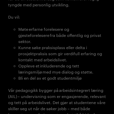
tyngde med personlig utvikling.
Du vil:
M
øte erfarne forelesere og
gjesteforelesere fra både offentlig og privat
sektor.
Kunne søke praksisplass eller delta i
prosjektpraksis som gir verdifull erfaring og
kontakt med arbeidslivet.
Oppleve et inkluderende og tett
læringsmiljø med mye dialog og støtte.
Bli en del av et godt studentmiljø
med en
engasjert linjeforening.
Vår pedagogikk bygger på arbeidsintegrert læring
(
AIL
) – undervisning som er engasjerende, relevant
og tett på arbeidslivet. Det gjør at studentene våre
skiller seg ut når de søker jobb – med både