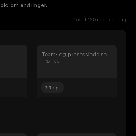
ehold om endringer.
Totalt 120 studiepoeng
Team- og prosessledelse
TPL4100
7,5
stp.