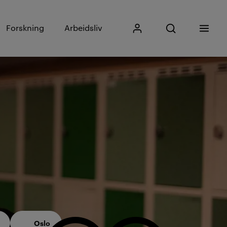
Skriv inn søkefras
Forskning
Arbeidsliv
Mitt Kristiania
Åpne søk
Meny
Søk
Oslo