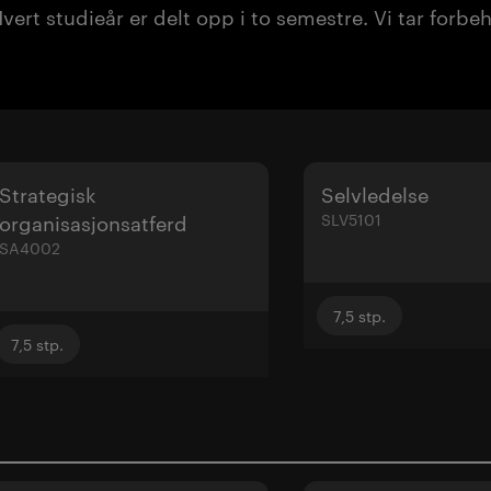
Hvert studieår er delt opp i to semestre. Vi tar forb
Strategisk
Selvledelse
organisasjonsatferd
SLV5101
SA4002
7,5
stp.
7,5
stp.