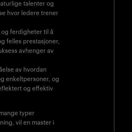
naturlige talenter og
se hvor ledere trener
 og ferdigheter til å
og felles prestasjoner,
uksess avhenger av
tåelse av hvordan
og enkeltpersoner, og
flektert og effektiv
r mange typer
ning, vil en master i