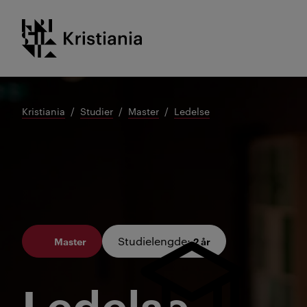
Gå
Kristiania logo
til
innhold
Kristiania
Studier
Master
Ledelse
Studielengde
:
Master
2 år
Ledelse