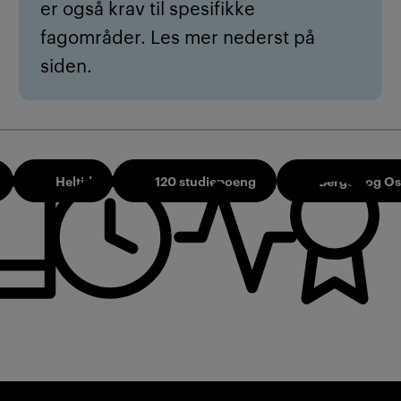
er også krav til spesifikke
fagområder. Les mer nederst på
siden.
Heltid
120 studiepoeng
Bergen og Os