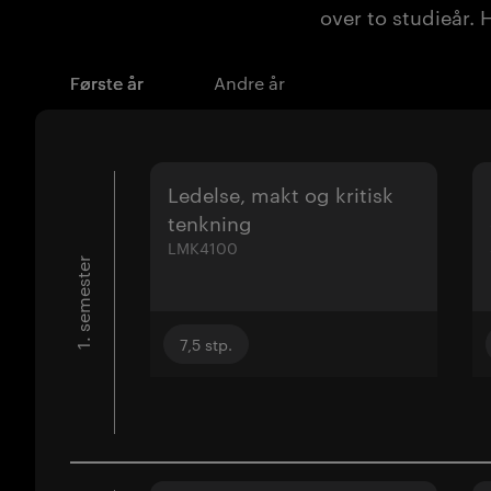
over to studieår. 
Første år
Andre år
Ledelse, makt og kritisk
tenkning
LMK4100
1. semester
7,5
stp.