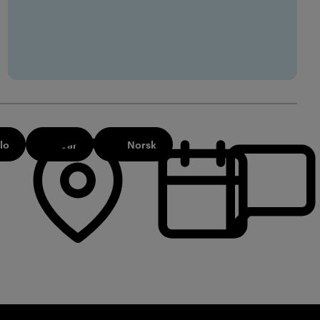
lo
2 år
Norsk