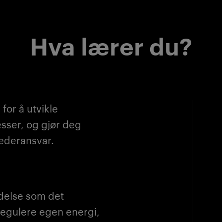
Hva lærer du?
 for å
utvikle
sser,
og
gjør deg
lederansvar.
delse som det
regulere egen energi,