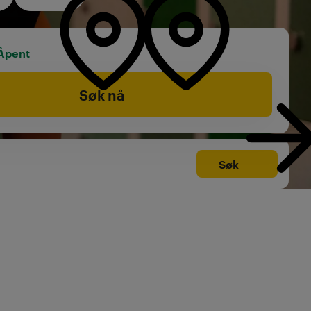
Åpent
Søk nå
Søk