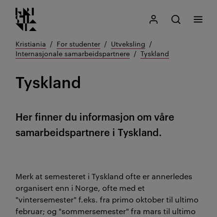
Kristiania logo
Gå
Søk
Mitt Kristiania
Åpne søk
Meny
til
innhold
Kristiania
For studenter
Utveksling
Internasjonale samarbeidspartnere
Tyskland
Tyskland
Her finner du informasjon om våre
samarbeidspartnere i Tyskland.
Merk at semesteret i Tyskland ofte er annerledes
organisert enn i Norge, ofte med et
"vintersemester" f.eks. fra primo oktober til ultimo
februar; og "sommersemester" fra mars til ultimo