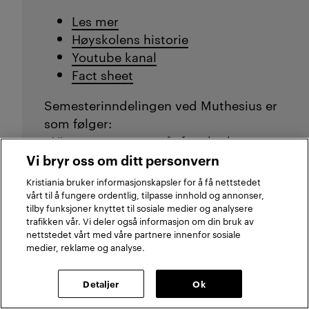
Les mer
Høyskolens historie
Youtube kanal
Fact sheet
Semesterinndelingen ved Muthesius er
som følger:
- Vintersemesteret går fra oktober -
mars
Vi bryr oss om ditt personvern
- Sommersemesteret går fra april -
Kristiania bruker informasjonskapsler for å få nettstedet
september
vårt til å fungere ordentlig, tilpasse innhold og annonser,
tilby funksjoner knyttet til sosiale medier og analysere
trafikken vår. Vi deler også informasjon om din bruk av
nettstedet vårt med våre partnere innenfor sosiale
medier, reklame og analyse.
Detaljer
Ok