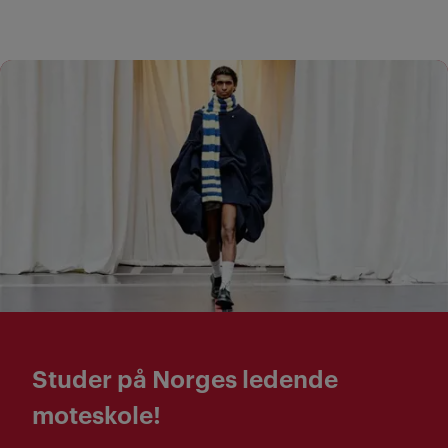
Studer på Norges ledende
moteskole!