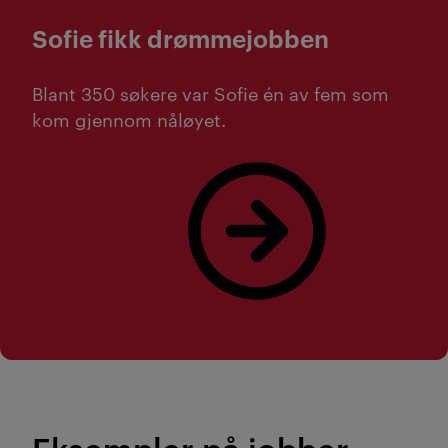
Sofie fikk drømmejobben
Blant 350 søkere var Sofie én av fem som
kom gjennom nåløyet.
Les mer om Sofie her!
Eksempler på jobber