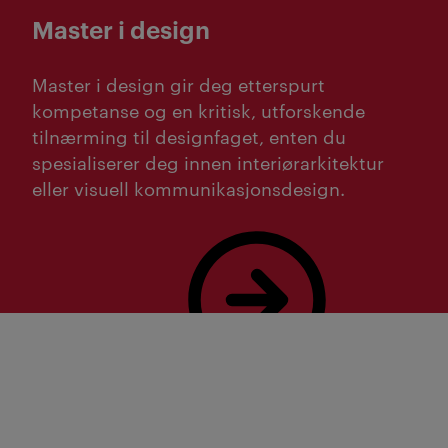
Master i design
Master i design gir deg etterspurt
kompetanse og en kritisk, utforskende
tilnærming til designfaget, enten du
spesialiserer deg innen interiørarkitektur
eller visuell kommunikasjonsdesign.
Les mer