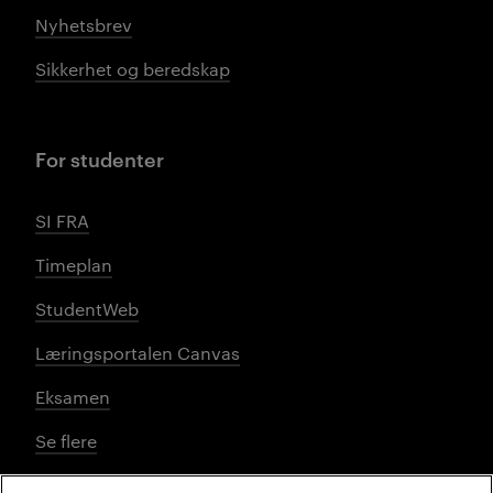
Nyhetsbrev
Sikkerhet og beredskap
For studenter
SI FRA
Timeplan
StudentWeb
Læringsportalen Canvas
Eksamen
Se flere