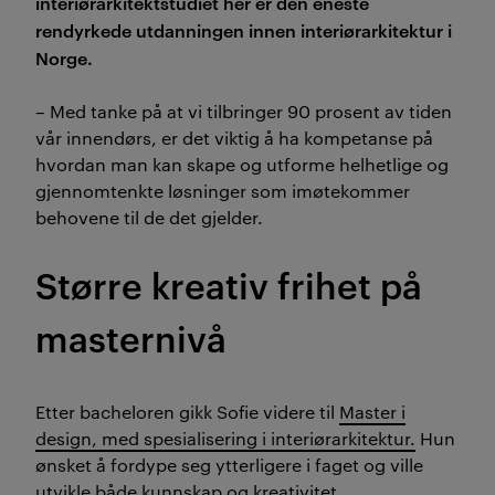
interiørarkitektstudiet her er den eneste
rendyrkede utdanningen innen interiørarkitektur i
Norge.
– Med tanke på at vi tilbringer 90 prosent av tiden
vår innendørs, er det viktig å ha kompetanse på
hvordan man kan skape og utforme helhetlige og
gjennomtenkte løsninger som imøtekommer
behovene til de det gjelder.
Større kreativ frihet på
masternivå
Etter bacheloren gikk Sofie videre til
Master i
design, med spesialisering i interiørarkitektur.
Hun
ønsket å fordype seg ytterligere i faget og ville
utvikle både kunnskap og kreativitet.