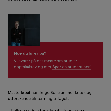
Noe du lurer på?
Vi svarer på det meste om studier,
opptakskrav og mer.
Spør en student her!
Masterløpet har ifølge Sofie en mer kritisk og
utforskende tilnærming til faget.
– I tillegg er det større kreativ frihet enn på