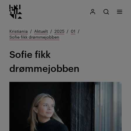
Kristiania logo
Gå
Søk
Mitt Kristiania
Åpne søk
Meny
til
innhold
Kristiania
Aktuelt
2025
01
Sofie fikk drømmejobben
Sofie fikk
drømmejobben