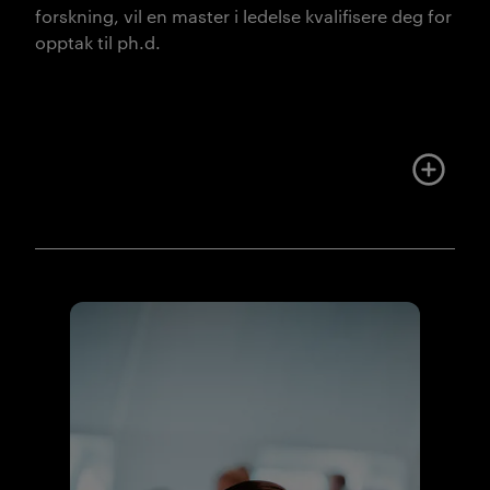
forskning, vil en master i ledelse kvalifisere deg for
opptak til ph.d.
Mer om u