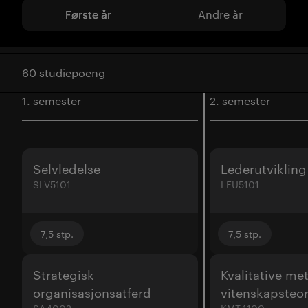
Første år
Andre år
60 studiepoeng
1. semester
2. semester
Selvledelse
Lederutvikling
SLV5101
LEU5101
7,5
stp.
7,5
stp.
Strategisk
Kvalitative me
organisasjonsatferd
vitenskapsteor
SA4002
KMT4100