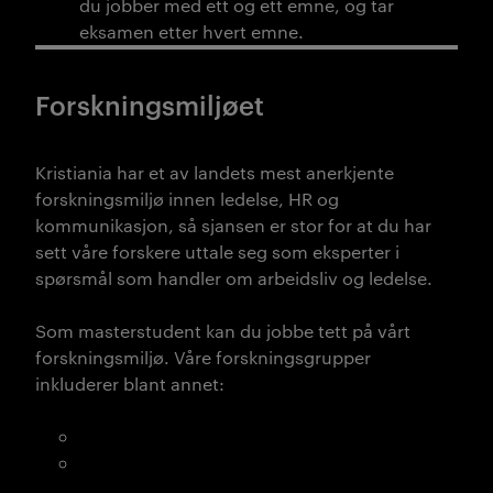
du jobber med ett og ett emne, og tar
eksamen etter hvert emne.
Forskningsmiljøet
Kristiania har et av landets mest anerkjente
forskningsmiljø innen ledelse, HR og
kommunikasjon, så sjansen er stor for at du har
sett våre forskere uttale seg som eksperter i
spørsmål som handler om arbeidsliv og ledelse.
Som masterstudent kan du jobbe tett på vårt
forskningsmiljø. Våre forskningsgrupper
inkluderer blant annet:
Workplace, Inclusion, and Diversity (WID)
Arbeidsliv og bærekraft
Du kan se en komplett oversikt her ved å følge