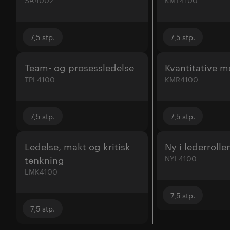
7,5
stp.
7,5
stp.
Team- og prosessledelse
Kvantitative m
TPL4100
KMR4100
7,5
stp.
7,5
stp.
Ledelse, makt og kritisk
Ny i lederrolle
tenkning
NYL4100
LMK4100
7,5
stp.
7,5
stp.