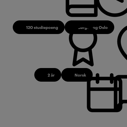
120 studiepoeng
Bergen og Oslo
2 år
Norsk