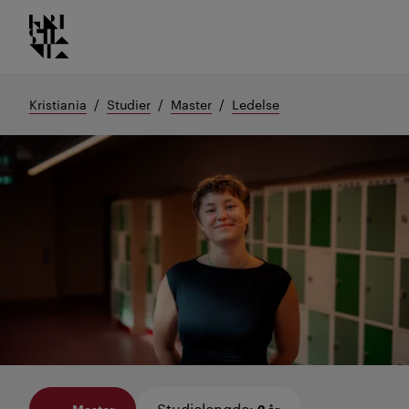
Kristiania logo
Gå
til
innhold
Kristiania
Studier
Master
Ledelse
Studielengde
:
Master
2 år