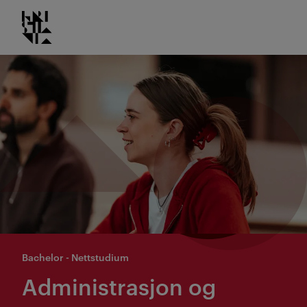
Kristiania logo
Gå
til
innhold
Bachelor - Nettstudium
Administrasjon og