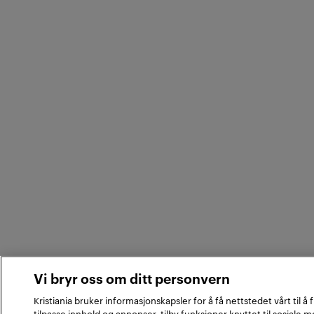
Vi bryr oss om ditt personvern
Kristiania bruker informasjonskapsler for å få nettstedet vårt til å
tilpasse innhold og annonser, tilby funksjoner knyttet til sosiale 