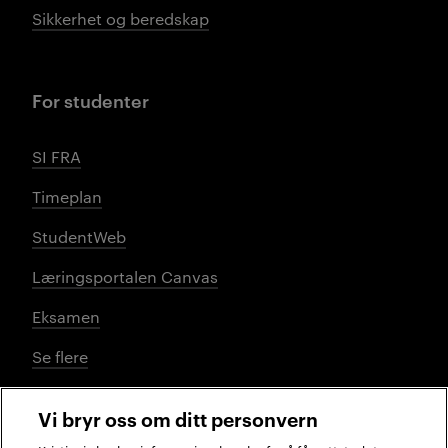
Sikkerhet og beredskap
For studenter
SI FRA
Timeplan
StudentWeb
Læringsportalen Canvas
Eksamen
Se flere
Vi bryr oss om ditt personvern
Sosiale medier