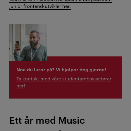
junior frontend-utvikler her.
Noe du lurer på? Vi hjelper deg gjerne!
Ta kontakt med våre studentambassadører
her!
Ett år med Music