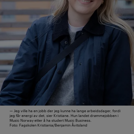
— Jeg ville ha en jobb der jeg kunne ha lange arbeidsdager, fordi
jeg får energi av det, sier Kristiane. Hun landet drømmejobben i
Music Norway etter å ha studert Music Business.
Foto: Fagskolen Kristiania/Benjamin Åvitsland