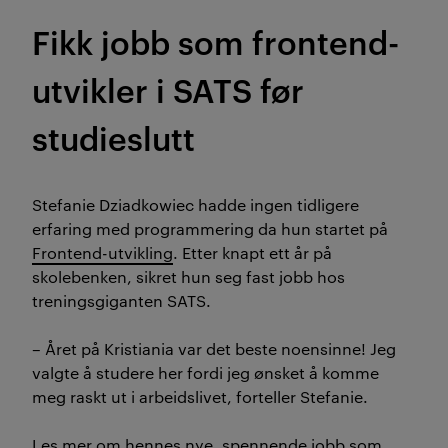
Fikk jobb som frontend-
utvikler i SATS før
studieslutt
Stefanie Dziadkowiec hadde ingen tidligere
erfaring med programmering da hun startet på
Frontend-utvikling
. Etter knapt ett år på
skolebenken, sikret hun seg fast jobb
hos
treningsgiganten SATS.
– Året på Kristiania var det beste noensinne! Jeg
valgte å studere her fordi jeg ønsket å komme
meg raskt ut i arbeidslivet, forteller Stefanie.
Les mer om hennes nye, spennende jobb som