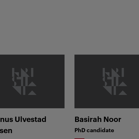
 Ulvestad Paulsen
Basirah Noor
nus Ulvestad
Basirah Noor
lsen
PhD candidate