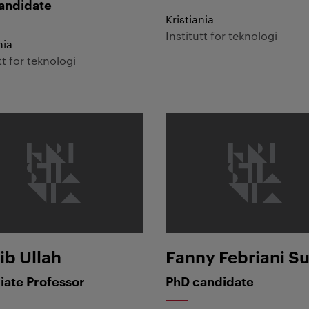
andidate
Kristiania
Institutt for teknologi
nia
tt for teknologi
Ullah
Fanny Febriani Susilo
b Ullah
Fanny Febriani Su
iate Professor
PhD candidate