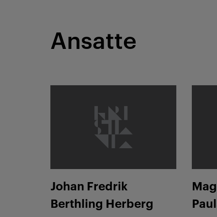
Ansatte
Johan Fredrik Berthling Herberg
Magnus
Johan Fredrik
Mag
Berthling Herberg
Pau