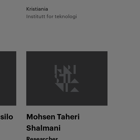
Kristiania
Institutt for teknologi
Mohsen Taheri Shalmani
silo
Mohsen Taheri
Shalmani
Researcher