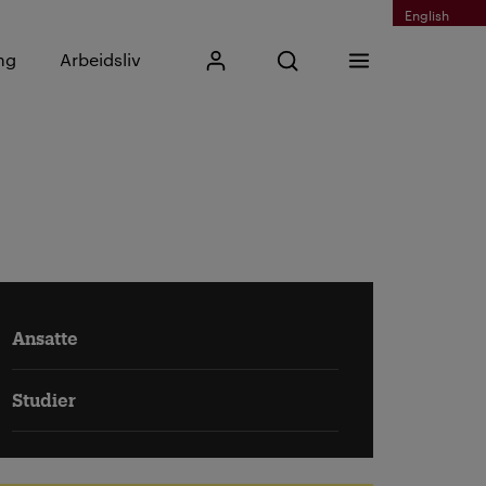
English
Skriv inn søkefrase
ng
Arbeidsliv
Mitt Kristiania
Åpne søk
Meny
Søk
Ansatte
Studier