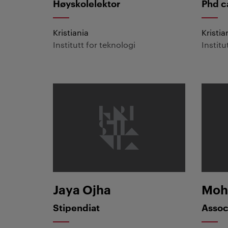
Høyskolelektor
Phd c
Kristiania
Kristia
Institutt for teknologi
Institu
Jaya Ojha
Mohib 
Jaya Ojha
Mohi
Stipendiat
Assoc