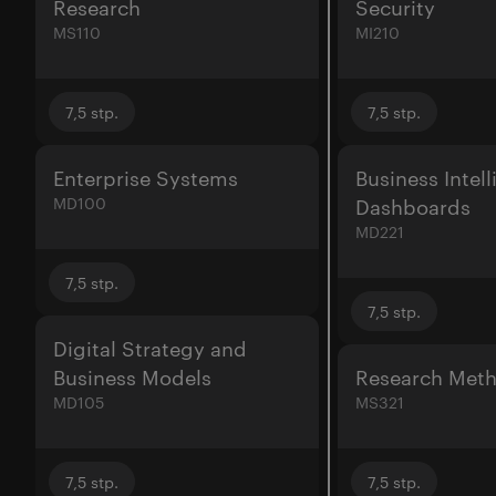
Research
Security
MS110
MI210
7,5
stp.
7,5
stp.
Enterprise Systems
Business Intel
MD100
Dashboards
MD221
7,5
stp.
7,5
stp.
Digital Strategy and
Business Models
Research Met
MD105
MS321
7,5
stp.
7,5
stp.