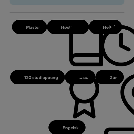
Master
Høst 2026
Heltid
120 studiepoeng
Oslo
2 år
Engelsk