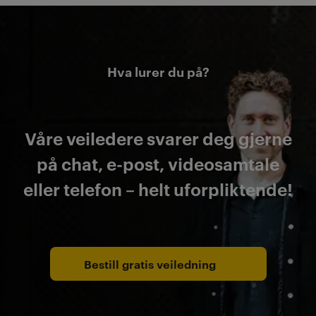
Hva lurer du på?
Våre veiledere svarer deg gjerne
på chat, e-post, videosamtale
eller telefon – helt uforpliktende!
Bestill gratis veiledning