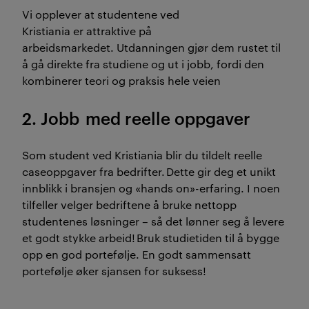
Vi opplever at studente
ne
ved
Kristiania
er
attraktive på
arbeidsmarkedet
.
U
tdanningen gjør dem rustet til
å
gå
direkte fra studiene og ut i jobb, fordi den
kombinerer teori og praksis hele veien
2. Jobb
med reelle oppgaver
Som student ved Kristiania blir du tildelt reelle
caseoppgaver fra bedrifter.
Dette gir deg et unikt
innblikk i
bransjen og
«hands
on
»-erfaring
. I noen
tilfeller velger bedriftene å bruke nettopp
studentenes løsninger
–
så det lønner seg å levere
et godt stykke arbeid!
Bruk studietiden til å bygge
opp en god portefølje. En godt sammensatt
portefølje øker sjansen for suksess!