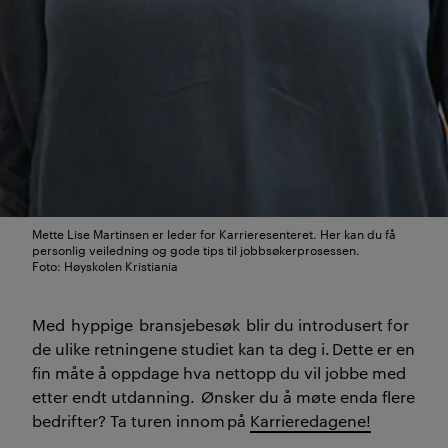
Mette Lise Martinsen er leder for Karrieresenteret. Her kan du få
personlig veiledning og gode tips til jobbsøkerprosessen.
Foto: Høyskolen Kristiania
Med
hyppige
bransjebesøk
blir du introdusert for
de ulike retningene studiet kan ta deg i.
Dette er en
fin måte å oppdage hva nettopp du vil jobbe med
etter endt
utdanning
.
Ønsker du å møte enda flere
bedrifter? Ta turen innom
på
Karrieredagene!