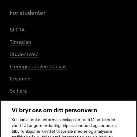
For studenter
SI FRA
Timeplan
StudentWeb
Læringsportalen Canvas
Eksamen
Se flere
Vi bryr oss om ditt personvern
Sosiale medier
Kristiania bruker informasjonskapsler for å få nettstedet
vårt til å fungere ordentlig, tilpasse innhold og annonser,
tilby funksjoner knyttet til sosiale medier og analysere
trafikken vår. Vi deler også informasjon om din bruk av