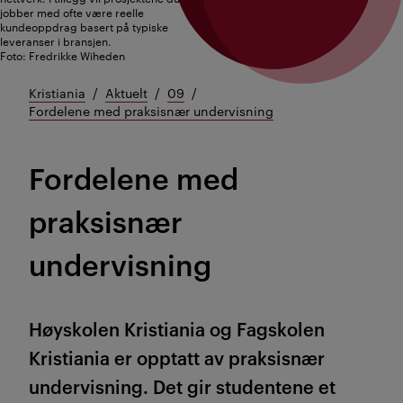
jobber med ofte være reelle
kundeoppdrag basert på typiske
leveranser i bransjen.
Foto: Fredrikke Wiheden
Kristiania
Aktuelt
09
Fordelene med praksisnær undervisning
Fordelene med
praksisnær
undervisning
Høyskolen Kristiania og Fa
gskolen
Kristiania er opptatt av praksisnær
undervisning
.
Det
gir studentene e
t