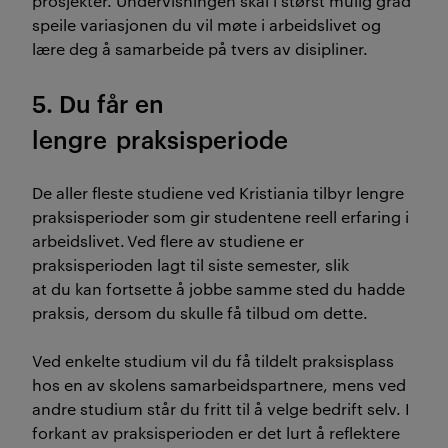
prosjekter. Undervisningen skal i størst mulig grad
speile variasjonen du vil møte i arbeidslivet og
lære deg
å
samarbeide på tvers av disipliner.
5. Du får en
lengre
praksisperiode
De aller fleste studiene ved Kristiania tilbyr lengre
praksisperioder som gir studentene reell erfaring i
arbeidslivet.
Ved flere av studiene er
praksisperioden lagt til siste semester, slik
at
du
kan fortsette å jobbe samme sted d
u
hadde
praksis, dersom d
u
skulle få tilbud om dette.
Ved enkelte studium vil du få tildelt praksisplass
hos en av skolens samarbeidspartnere, mens ved
andre studium står du fritt til å velge bedrift selv.
I
forkant av praksisperioden er det lurt å reflektere