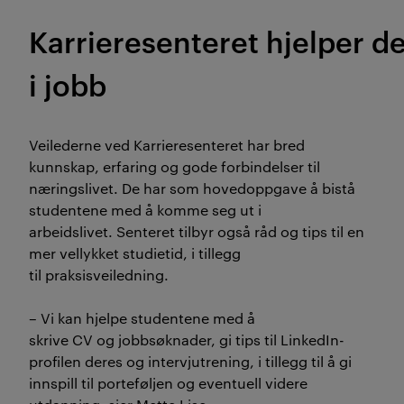
Karrieresenteret
hjelper
d
i jobb
Vei
le
derne ved Karrieresenteret har bred
kunnskap, erfaring og gode forbindelser til
næringslivet.
De har som hovedoppgave å
bistå
studentene med å komme seg ut i
arbeidslivet.
Senteret tilbyr også råd og
tips
til en
mer vellykket studietid
,
i tillegg
til
praksisveiledning.
–
Vi kan
hjelpe studentene med
å
skrive
CV
og
jobbsøknader,
gi tips til
L
inked
I
n-
profile
n deres
og
intervjutrening
, i tillegg til å gi
innspill til
portefølje
n
og eventuell videre