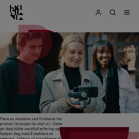
Kristiania logo
Gå
Søk
Mitt Kristiania
Åpne søk
Meny
til
innhold
Flere av studiene ved Kristiania har
praksis i bransjen du skal ut i. Dette
gir deg både verdifull erfaring og
hjelper deg med å etablere et
nettverk. I tillegg vil prosjektene du