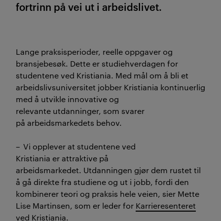
fortrinn
på vei ut i arbeidslivet.
Lange praksisperioder, reelle oppgaver og
bransjebesøk. Dette er studiehverdagen for
studentene ved Kristiania. Med mål om å bli et
arbeidslivsuniversitet jobber Kristiania kontinuerlig
med å utvikle innovative
og
relevante
utdanning
er
,
som svarer
på
arbeidsmarkedets
behov.
– Vi opplever at studente
ne
ved
Kristiania
er
attraktive på
arbeidsmarkedet
.
U
tdanningen gjør dem rustet til
å
gå
direkte fra studiene og ut i jobb, fordi den
kombinerer teori og praksis hele veien, sier Mette
Lise Martinsen, som er leder for
Karrieresenteret
ved Kristiania
.