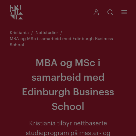
Kristiania logo
Gå
Søk
Mitt Kristiania
Åpne søk
Meny
til
innhold
Kristiania
Nettstudier
MBA og MSc i samarbeid med Edinburgh Business
School
MBA og MSc i
samarbeid med
Edinburgh Business
School
Kristiania tilbyr nettbaserte
studieprogram på master- og