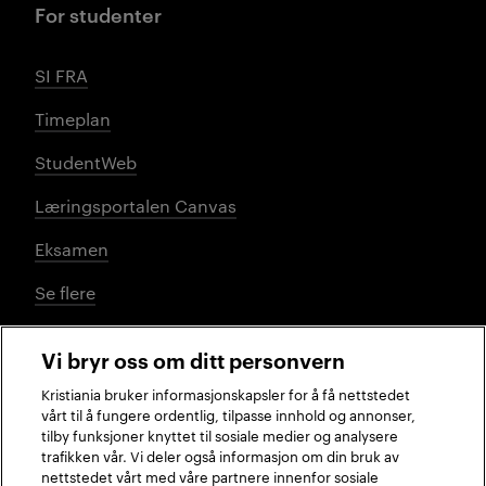
For studenter
SI FRA
Timeplan
StudentWeb
Læringsportalen Canvas
Eksamen
Se flere
Vi bryr oss om ditt personvern
Sosiale medier
Kristiania bruker informasjonskapsler for å få nettstedet
vårt til å fungere ordentlig, tilpasse innhold og annonser,
tilby funksjoner knyttet til sosiale medier og analysere
trafikken vår. Vi deler også informasjon om din bruk av
Facebook
Instagram
LinkedIn
TikTok
nettstedet vårt med våre partnere innenfor sosiale