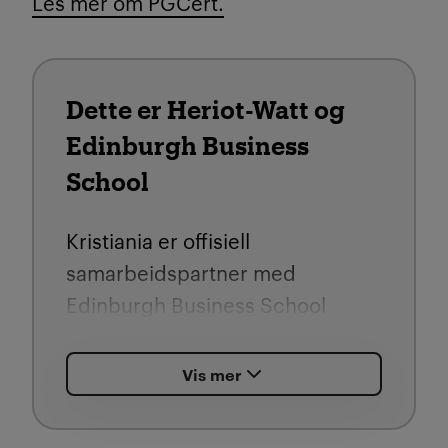
Les mer om PGCert.
Dette er Heriot-Watt og
Edinburgh Business
School
Kristiania er offisiell
samarbeidspartner med
Edinburgh Business School
(EBS) – en del av Heriot-Watt
University.
Vis mer
Universitetet ble etablert i 1821.