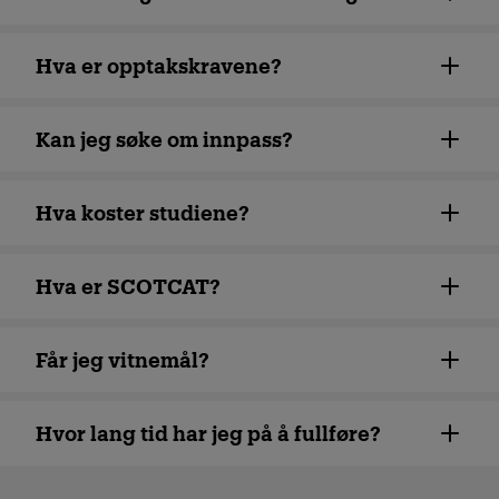
jobbmuligheter etter studier
internasjonalt universitet
Hva er opptakskravene?
med studenter fra over 150
land
Kan jeg søke om innpass?
Hva koster studiene?
Hva er SCOTCAT?
Får jeg vitnemål?
Hvor lang tid har jeg på å fullføre?