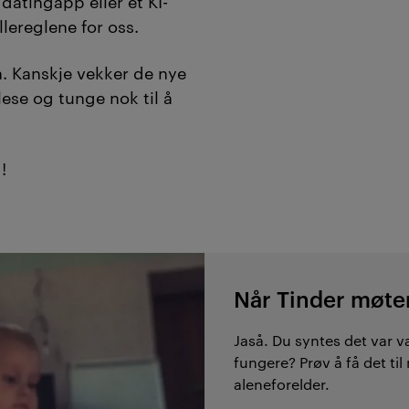
datingapp eller et KI-
llereglene for oss.
n. Kanskje vekker de nye
 lese og tunge nok til å
!
Når Tinder møte
Jaså. Du syntes det var va
fungere? Prøv å få det til
aleneforelder.