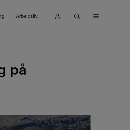
Skriv inn søkefrase
ng
Arbeidsliv
Mitt Kristiania
Åpne søk
Meny
Søk
g på