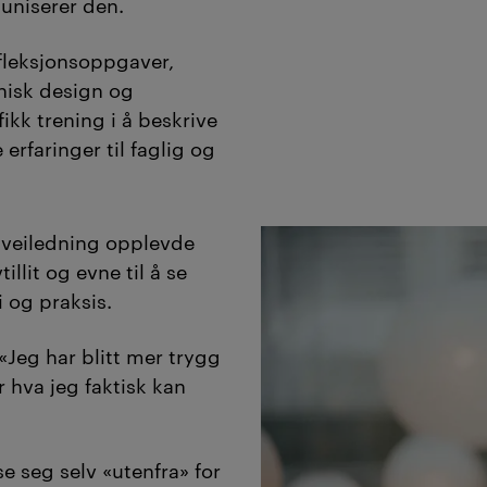
uniserer den.
fleksjonsoppgaver,
knisk design og
ikk trening i å beskrive
erfaringer til faglig og
t veiledning opplevde
illit og evne til å se
og praksis.
 «Jeg har blitt mer trygg
 hva jeg faktisk kan
e seg selv «utenfra» for