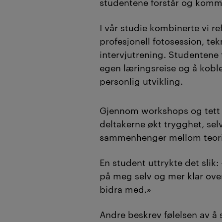
studentene forstår og komm
I vår studie
kombinerte vi re
profesjonell fotosession, te
intervjutrening. Studentene f
egen læringsreise og å koble 
personlig utvikling.
Gjennom workshops og
tet
deltakerne økt trygghet, selvt
sammenhenger mellom teori 
En student uttrykte det slik:
på meg selv og mer klar over
bidra med.»
Andre beskrev følelsen av å s