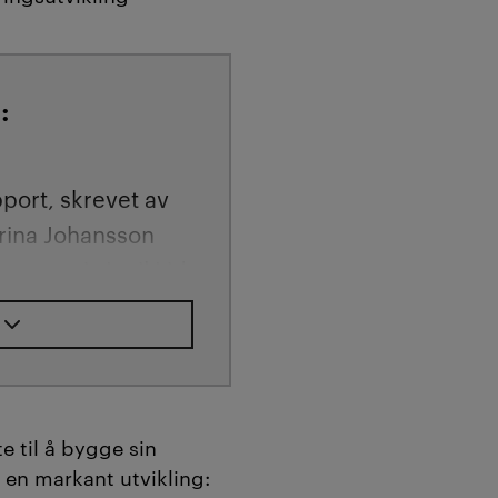
:
pport, skrevet av
rina Johansson
anuensis Invil Lid
n bruk av digitale
r i
elper studene
 og formidle egen
te til å bygge sin
vi en markant utvikling:
t med ePortfolio