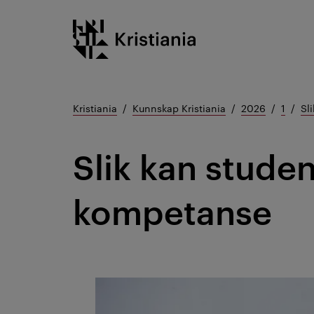
Gå
Kristiania logo
til
innhold
Kristiania
Kunnskap Kristiania
2026
1
Sl
Slik kan studen
kompetanse