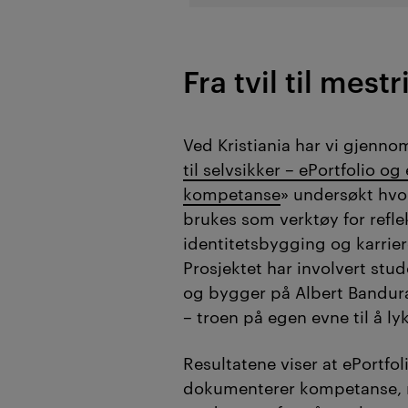
Fra tvil til mest
Ved Kristiania
har vi gjennom
til selvsikker – ePortfolio og
kompetanse
» undersøkt hvo
brukes som verktøy for refle
identitetsbygging og karrier
Prosjektet har involvert stud
og bygger på Albert Banduras
– troen på egen evne til å ly
Resultatene viser at
ePortfol
dokumenterer kompetanse, 