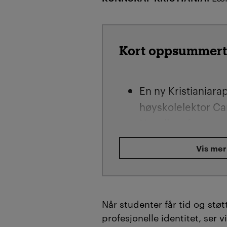
Kort oppsummert
En ny Kristianiara
høyskolelektor Ca
Nyvoll og førsteam
Show, viser hvorda
Vis mer
kompetansemappe
undervisningen hj
med å forstå, eie
kompetanse.
Når studenter får
tid og støt
profesjonelle identitet, ser 
Gjennom prosjekte