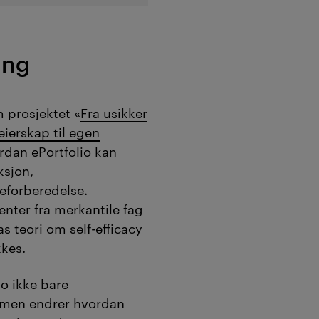
ring
 prosjektet «
Fra usikker
 eierskap til egen
rdan ePortfolio kan
ksjon,
eforberedelse.
enter fra merkantile fag
 teori om self-efficacy
kkes.
io ikke bare
men endrer hvordan