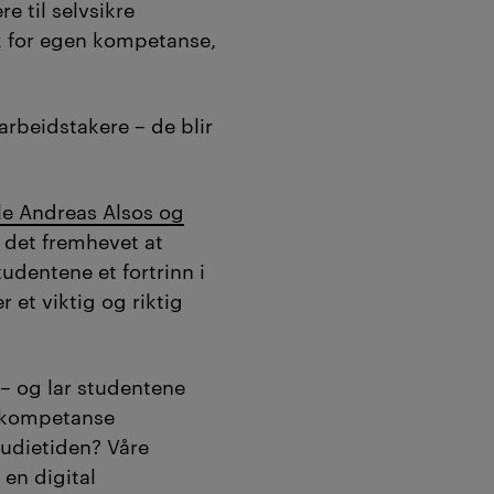
e til selvsikre
 studentene gått
åk for egen kompetanse,
ss som ga økt
gstro og et
 arbeidstakere – de blir
onelt språk.
studenter får tid,
jonsverktøy som
le Andreas Alsos og
 til jobbsøkere,
e det fremhevet at
sikre fagpersoner
dentene et fortrinn i
 et viktig og riktig
vet.
t av KI og
 – og lar studentene
aksjonen
).
 kompetanse
udietiden? Våre
 en digital