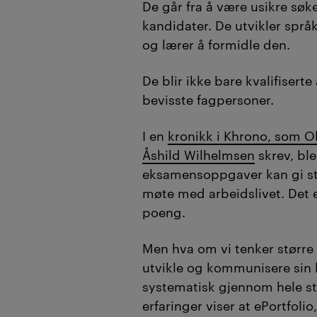
De går fra å være usikre søker
ved Kristiania har
kandidater. De utvikler spr
gjennom en prose
og lærer å formidle den.
trygghet, mestrin
De blir ikke bare kvalifiserte
tydeligere profesj
bevisste fagpersoner.
Prosessen gjør at 
støtte og refleks
I en
kronikk i Khrono, som O
ikke bare gjør dem
Åshild Wilhelmsen
skrev, bl
men også til selv
eksamensoppgaver kan gi stu
møte med arbeidslivet. Det er
klare for arbeidsli
poeng.
(
Sammendraget er lage
Men hva om
vi tenker større
kvalitetssikret av red
utvikle og kommunisere sin
systematisk gjennom hele st
erfaringer viser at ePortfolio,