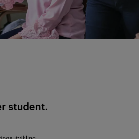
å
er student.
ingsutvikling