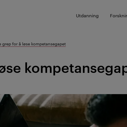
Utdanning
Forskni
e grep for å løse kompetansegapet
 løse kompetansega