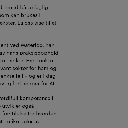
e dermed både faglig
som kan brukes i
kster. La oss vise til et
dent ved Waterloo, han
Et av hans praksisopphold
ste banker. Han tenkte
levant sektor for ham og
nkte feil – og er i dag
vrig forkjemper for AIL.
verdifull kompetanse i
 utvikler også
g forståelse for hvordan
 i ulike deler av