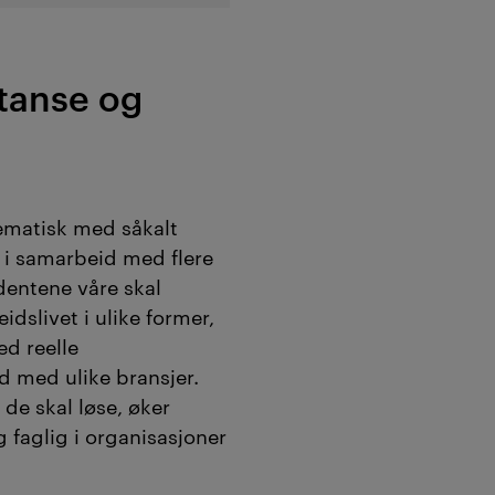
tanse og
tematisk med såkalt
) i samarbeid med flere
dentene våre skal
dslivet i ulike former,
d reelle
d med ulike bransjer.
de skal løse, øker
g faglig i organisasjoner