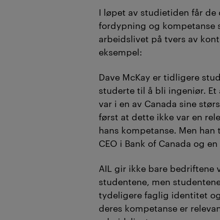
I løpet av studietiden får d
fordypning og kompetanse 
arbeidslivet på tvers av konte
eksempel:
Dave McKay er tidligere stu
studerte til å bli ingeniør. 
var i en av Canada sine stør
først at dette ikke var en re
hans kompetanse. Men han te
CEO i Bank of Canada og en i
AIL gir ikke bare bedriftene 
studentene, men studentene
tydeligere faglig identitet o
deres kompetanse er relevant