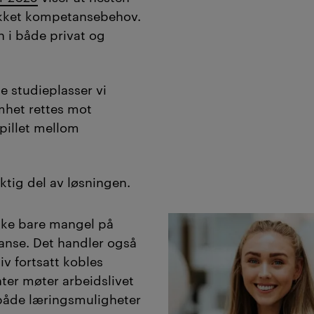
 med arbeidslivet
dekket kompetansebehov.
n i både privat og
og gir studenter og
ere tilgang til
nse.
e studieplasser vi
het rettes mot
t av KI og
pillet mellom
aksjonen
).
ktig del av løsningen.
kke bare mangel på
anse. Det handler også
v fortsatt kobles
ter møter arbeidslivet
r både læringsmuligheter