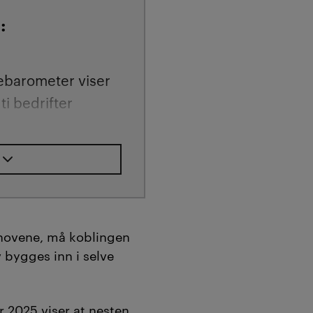
:
barometer viser
ti bedrifter
mpetanse.
auglid og
hon mener at når
beidslivet først
ing, går både
r og
hovene, må koblingen
 bygges inn i selve
iale tapt.
rbeidsintegrert
n løsning. Da
r 2025
viser at nesten