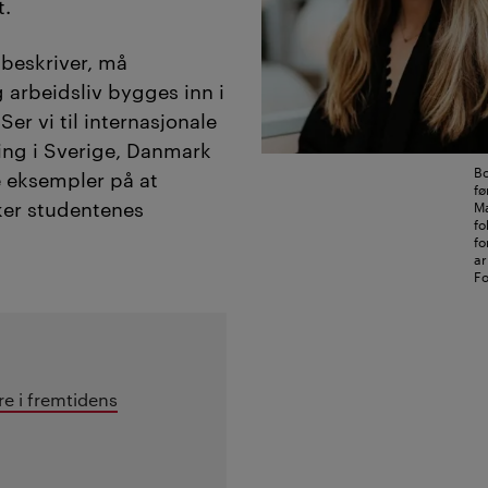
t.
beskriver, må
 arbeidsliv bygges inn i
er vi til internasjonale
ning i Sverige, Danmark
Bo
e eksempler på at
fø
rker studentenes
Ma
fo
fo
ar
Fo
re i fremtidens