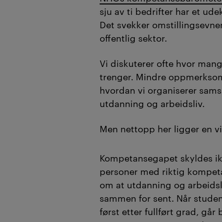
bygges samarbeid
sju av ti bedrifter har et u
Det svekker omstillingsevne
inn i studieløpet 
offentlig sektor.
virksomheter tidlig
relevant kompeta
Vi diskuterer ofte hvor mang
trenger. Mindre oppmerksom
(
Sammendraget er lage
hvordan vi organiserer sams
kvalitetssikret av red
utdanning og arbeidsliv.
Men nettopp her ligger en vi
Kompetansegapet skyldes i
personer med riktig kompet
om at utdanning og arbeidsli
sammen for sent. Når studen
først etter fullført grad, gå