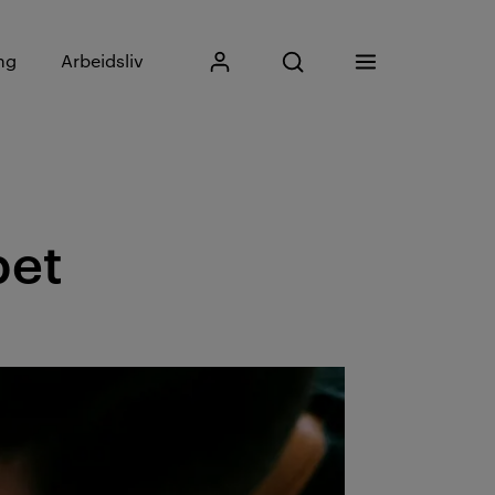
Skriv inn søkefrase
ng
Arbeidsliv
Mitt Kristiania
Åpne søk
Meny
Søk
pet