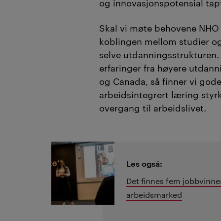
og innovasjonspotensial tap
Skal vi møte behovene NHO 
koblingen mellom studier og
selve utdanningsstrukturen. S
erfaringer fra høyere utdan
og Canada, så finner vi god
arbeidsintegrert læring sty
overgang til arbeidslivet.
Les også:
Det finnes fem jobbvinne
arbeidsmarked