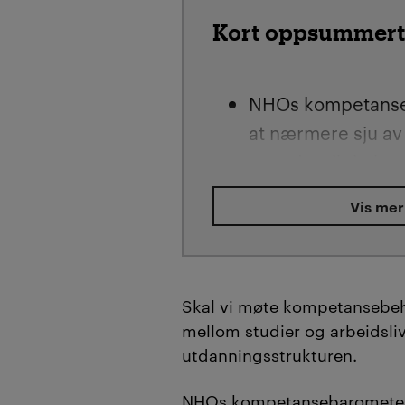
Kort oppsummert
NHOs kompetanse
at nærmere sju av 
mangler riktig ko
Borghild Brekke H
Vis mer
Andreas Norgår T
studenter møter ar
etter endt utdann
læringsmulighete
Skal vi møte kompetansebe
mellom studier og arbeidsliv
innovasjonspotens
utdanningsstrukturen.
De trekker frem a
læring (AIL) som e
NHOs kompetansebaromete