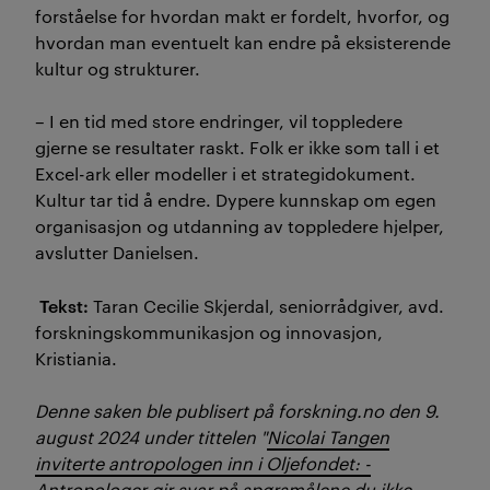
forståelse for hvordan makt er fordelt, hvorfor, og
hvordan man eventuelt kan endre på eksisterende
kultur og strukturer.
– I en tid med store endringer, vil toppledere
gjerne se resultater raskt. Folk er ikke som tall i et
Excel-ark eller modeller i et strategidokument.
Kultur tar tid å endre. Dypere kunnskap om egen
organisasjon og utdanning av toppledere hjelper,
avslutter Danielsen.
Tekst:
Taran Cecilie Skjerdal, seniorrådgiver, avd.
forskningskommunikasjon og innovasjon,
Kristiania.
Denne saken ble publisert på forskning.no den 9.
august 2024 under tittelen "
Nicolai Tangen
inviterte antropologen inn i Oljefondet: -
Antropologer gir svar på spørsmålene du ikke