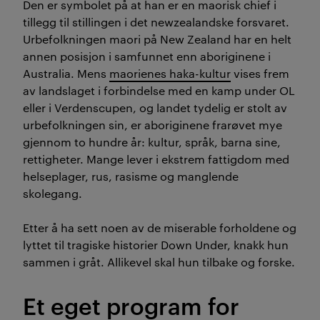
Den er symbolet på at han er en maorisk chief i
tillegg til stillingen i det newzealandske forsvaret.
Urbefolkningen maori på New Zealand har en helt
annen posisjon i samfunnet enn aboriginene i
Australia. Mens
maorienes haka-kultur
vises frem
av landslaget i forbindelse med en kamp under OL
eller i Verdenscupen, og landet tydelig er stolt av
urbefolkningen sin, er aboriginene frarøvet mye
gjennom to hundre år: kultur, språk, barna sine,
rettigheter. Mange lever i ekstrem fattigdom med
helseplager, rus, rasisme og manglende
skolegang.
Etter å ha sett noen av de miserable forholdene og
lyttet til tragiske historier Down Under, knakk hun
sammen i gråt. Allikevel skal hun tilbake og forske.
Et eget program for