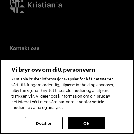
Kontakt oss
+47 22 59 60 00
Vi bryr oss om ditt personvern
studier@kristiania.no
Kristiania bruker informasjonskapsler for å få nettstedet
vårt til å fungere ordentlig, tilpasse innhold og annonser,
Kirkegata 24-26, 0153 Oslo
tilby funksjoner knyttet til sosiale medier og analysere
trafikken vår. Vi deler også informasjon om din bruk av
Alle adresser
nettstedet vårt med våre partnere innenfor sosiale
medier, reklame og analyse.
Detaljer
Ok
Nyttige lenker