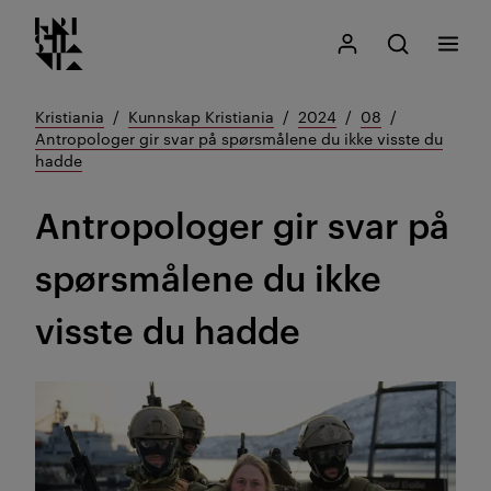
Kristiania logo
Gå
Søk
Mitt Kristiania
Åpne søk
Meny
til
innhold
Kristiania
Kunnskap Kristiania
2024
08
Antropologer gir svar på spørsmålene du ikke visste du
hadde
Antropologer gir svar på
spørsmålene du ikke
visste du hadde