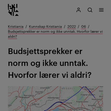
Kristiania logo
Gå
Søk
Mitt Kristiania
Åpne søk
Meny
til
innhold
Kristiania
Kunnskap Kristiania
2022
06
Budsjettsprekker er norm og ikke unntak. Hvorfor lærer vi
aldri?
Budsjettsprekker er
norm og ikke unntak.
Hvorfor lærer vi aldri?