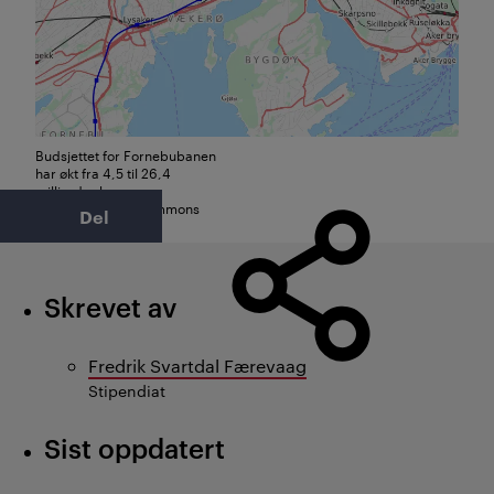
Budsjettet for Fornebubanen
har økt fra 4,5 til 26,4
milliarder kroner.
Foto: WikimediaCommons
Del
Skrevet av
Fredrik Svartdal Færevaag
Stipendiat
Sist oppdatert