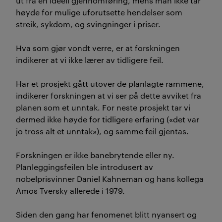
ut fra en ideell gjennomføring, mens man ikke tar
høyde for mulige uforutsette hendelser som
streik, sykdom, og svingninger i priser.
Hva som gjør vondt verre, er at forskningen
indikerer at vi ikke lærer av tidligere feil.
Har et prosjekt gått utover de planlagte rammene,
indikerer forskningen at vi ser på dette avviket fra
planen som et unntak. For neste prosjekt tar vi
dermed ikke høyde for tidligere erfaring («det var
jo tross alt et unntak»), og samme feil gjentas.
Forskningen er ikke banebrytende eller ny.
Planleggingsfeilen ble introdusert av
nobelprisvinner Daniel Kahneman og hans kollega
Amos Tversky allerede i 1979.
Siden den gang har fenomenet blitt nyansert og