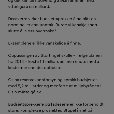
og det kan bli nødvendig å øke rammen med
ytterligere en milliard.
Dessverre virker budsjettsprekker å ha blitt en
norm heller enn unntak. Burde vi kanskje snart
slutte å la oss overraske?
Eksemplene er ikke vanskelige å finne.
Oppussingen av Stortinget skulle – ifølge planen
fra 2014 – koste 1,1 milliarder, men endte med å
koste mer enn det dobbelte.
Oslos reservevannforsyning sprakk budsjettet
med 5,2 milliarder og medførte at miljøbyråden i
Oslo måtte gå av.
Budsjettsprekkene og fadesene er ikke forbeholdt
store, komplekse prosjekter. Stupetårnet på