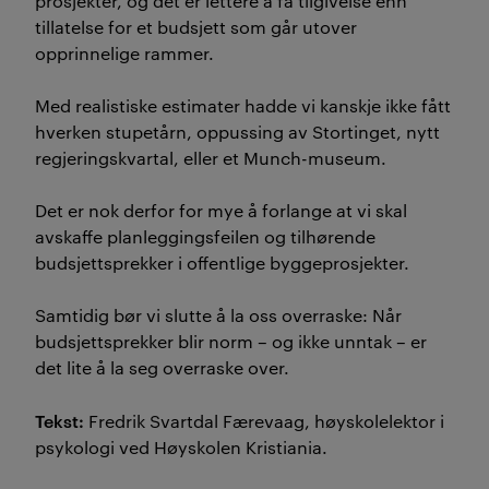
prosjekter, og det er lettere å få tilgivelse enn
tillatelse for et budsjett som går utover
opprinnelige rammer.
Med realistiske estimater hadde vi kanskje ikke fått
hverken stupetårn, oppussing av Stortinget, nytt
regjeringskvartal, eller et Munch-museum.
Det er nok derfor for mye å forlange at vi skal
avskaffe planleggingsfeilen og tilhørende
budsjettsprekker i offentlige byggeprosjekter.
Samtidig bør vi slutte å la oss overraske: Når
budsjettsprekker blir norm – og ikke unntak – er
det lite å la seg overraske over.
Tekst:
Fredrik Svartdal Færevaag, høyskolelektor i
psykologi ved Høyskolen Kristiania.