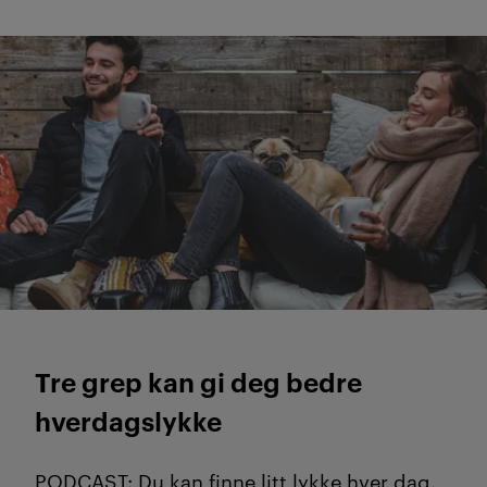
N2
Tre grep kan gi deg bedre
hverdagslykke
PODCAST: Du kan finne litt lykke hver dag.