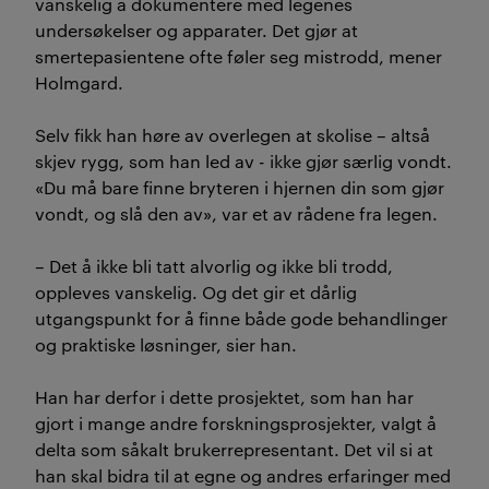
vanskelig å dokumentere med legenes
undersøkelser og apparater. Det gjør at
smertepasientene ofte føler seg mistrodd, mener
Holmgard.
Selv fikk han høre av overlegen at skolise – altså
skjev rygg, som han led av - ikke gjør særlig vondt.
«Du må bare finne bryteren i hjernen din som gjør
vondt, og slå den av», var et av rådene fra legen.
– Det å ikke bli tatt alvorlig og ikke bli trodd,
oppleves vanskelig. Og det gir et dårlig
utgangspunkt for å finne både gode behandlinger
og praktiske løsninger, sier han.
Han har derfor i dette prosjektet, som han har
gjort i mange andre forskningsprosjekter, valgt å
delta som såkalt brukerrepresentant. Det vil si at
han skal bidra til at egne og andres erfaringer med