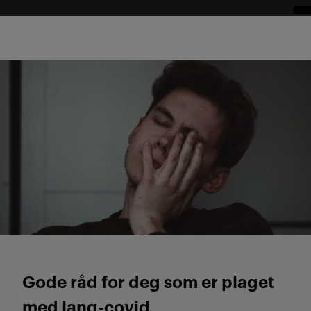
N
Gode råd for deg som er plaget
med lang-covid