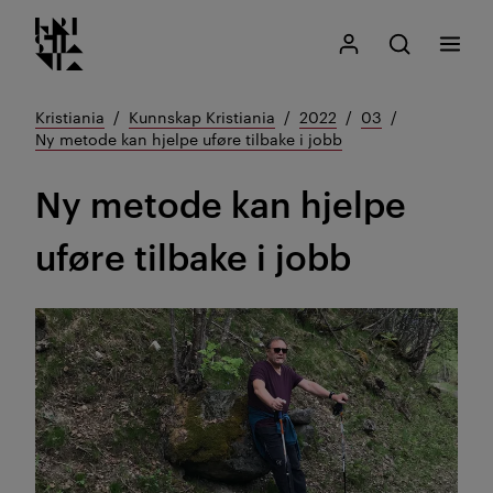
Kristiania logo
Gå
Søk
Mitt Kristiania
Åpne søk
Meny
til
innhold
Kristiania
Kunnskap Kristiania
2022
03
Ny metode kan hjelpe uføre tilbake i jobb
Ny metode kan hjelpe
uføre tilbake i jobb