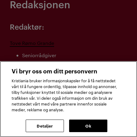
Redaksjonen
Redaktør:
Tove Rømo Grande
Seniorrådgiver
Vi bryr oss om ditt personvern
Ansvarlig utgiver:
Kristiania bruker informasjonskapsler for å få nettstedet
vårt til å fungere ordentlig, tilpasse innhold og annonser,
Trine Johansen Meza
tilby funksjoner knyttet til sosiale medier og analysere
trafikken vår. Vi deler også informasjon om din bruk av
Professor
nettstedet vårt med våre partnere innenfor sosiale
medier, reklame og analyse.
Detaljer
Ok