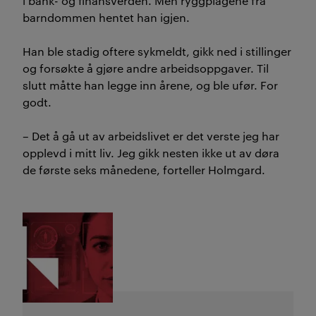
i bank- og finansverden. Men ryggplagene fra
barndommen hentet han igjen.
Han ble stadig oftere sykmeldt, gikk ned i stillinger
og forsøkte å gjøre andre arbeidsoppgaver. Til
slutt måtte han legge inn årene, og ble ufør. For
godt.
– Det å gå ut av arbeidslivet er det verste jeg har
opplevd i mitt liv. Jeg gikk nesten ikke ut av døra
de første seks månedene, forteller Holmgard.