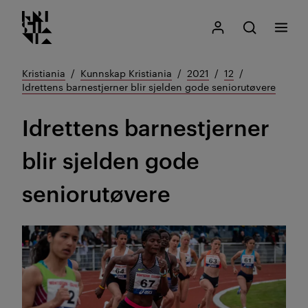
Kristiania logo
Gå
Søk
Mitt Kristiania
Åpne søk
Meny
til
innhold
Kristiania
Kunnskap Kristiania
2021
12
Idrettens barnestjerner blir sjelden gode seniorutøvere
Idrettens barnestjerner
blir sjelden gode
seniorutøvere