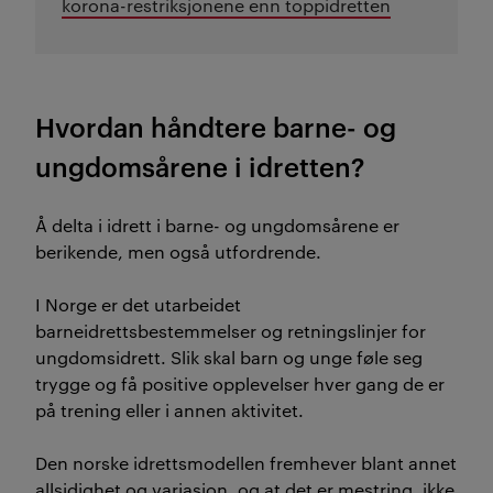
korona-restriksjonene enn toppidretten
Hvordan håndtere barne- og
ungdomsårene i idretten?
Å delta i idrett i barne- og ungdomsårene er
berikende, men også utfordrende.
I Norge er det utarbeidet
barneidrettsbestemmelser og retningslinjer for
ungdomsidrett. Slik skal barn og unge føle seg
trygge og få positive opplevelser hver gang de er
på trening eller i annen aktivitet.
Den norske idrettsmodellen fremhever blant annet
allsidighet og variasjon, og at det er mestring, ikke