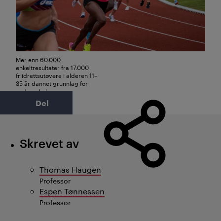
Mer enn 60.000
enkeltresultater fra 17.000
friidrettsutøvere i alderen 11–
35 år dannet grunnlag for
undersøkelsene.
Foto: Nicolas Hoizey
Del
Skrevet av
Thomas Haugen
Professor
Espen Tønnessen
Professor