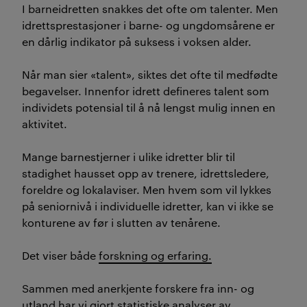
I barneidretten snakkes det ofte om talenter. Men
idrettsprestasjoner i barne- og ungdomsårene er
en dårlig indikator på suksess i voksen alder.
Når man sier «talent», siktes det ofte til medfødte
begavelser. Innenfor idrett defineres talent som
individets potensial til å nå lengst mulig innen en
aktivitet.
Mange barnestjerner i ulike idretter blir til
stadighet hausset opp av trenere, idrettsledere,
foreldre og lokalaviser. Men hvem som vil lykkes
på seniornivå i individuelle idretter, kan vi ikke se
konturene av før i slutten av tenårene.
Det viser både
forskning og erfaring.
Sammen med anerkjente forskere fra inn- og
utland har vi gjort
statistiske analyser
av