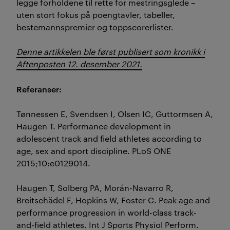
legge forholdene til rette for mestringsglede –
uten stort fokus på poengtavler, tabeller,
bestemannspremier og toppscorerlister.
Denne artikkelen ble først publisert som kronikk i
Aftenposten 12. desember 2021.
Referanser:
Tønnessen E, Svendsen I, Olsen IC, Guttormsen A,
Haugen T. Performance development in
adolescent track and field athletes according to
age, sex and sport discipline. PLoS ONE
2015;10:e0129014.
Haugen T, Solberg PA, Morán-Navarro R,
Breitschädel F, Hopkins W, Foster C. Peak age and
performance progression in world-class track-
and-field athletes. Int J Sports Physiol Perform.