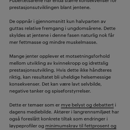
Pubertetsårene har enda større konsekvenser for
prestasjonsutviklingen blant jentene.
De oppnår i gjennomsnitt kun halvparten av
guttas relative fremgang i ungdomsårene. Dette
skyldes at jentene i denne fasen naturlig nok får
mer fettmasse og mindre muskelmasse.
Mange jenter opplever et motsetningsforhold
mellom utvikling av kvinnekropp og idrettslig
prestasjonsutvikling. Hvis dette ikke håndteres
riktig, kan resultatet bli uheldige helsemessige
konsekvenser. Det kan være lavt selvbilde,
negative tanker og spiseforstyrrelser.
Dette er temaer som er
mye belyst og debattert
i
dagens mediebilde. Aktører i langrennsmiljøet har
også foreslått konkrete tiltak som endringer i
løypeprofiler og
minimumskrav til fettprosent og