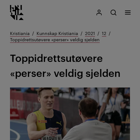
Kristiania logo
Gå
Søk
Mitt Kristiania
Åpne søk
Meny
til
innhold
Kristiania
Kunnskap Kristiania
2021
12
Toppidrettsutøvere «perser» veldig sjelden
Toppidrettsutøvere
«perser» veldig sjelden