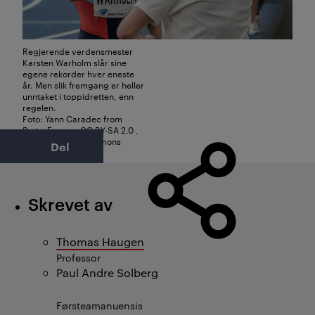
Regjerende verdensmester
Karsten Warholm slår sine
egene rekorder hver eneste
år. Men slik fremgang er heller
unntaket i toppidretten, enn
regelen.
Foto: Yann Caradec from
Paris, France, CC BY-SA 2.0 ,
via Wikimedia Commons
Del
Skrevet av
Thomas Haugen
Professor
Paul Andre Solberg
Førsteamanuensis