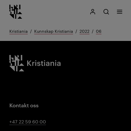
Kristiania logo
Gå
Søk
Mitt Kristiania
Åpne søk
Meny
til
innhold
Kristiania
Kunnskap Kristiania
2022
06
Kristiania logo
Kontakt oss
+47 22 59 60 00