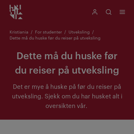
Kristiania logo
Gå
Søk
Mitt Kristiania
Åpne søk
Meny
til
innhold
Kristiania
For studenter
Utveksling
Dette må du huske før du reiser på utveksling
Dette må du huske før
du reiser på utveksling
Det er mye å huske på før du reiser på
utveksling. Sjekk om du har husket alt i
oversikten vår.