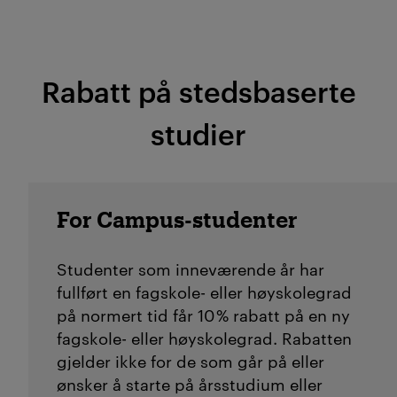
teknologi- og
digitaliseringsledelse
Dobbel bachelor i HR,
Rabatt på stedsbaserte
organisasjonspsykologi
og ledelse
studier
Fra fagskole til bachelor
:
Hvis du har en fagskolegrad,
kan du i flere tilfeller søke
For Campus-studenter
innpass på 2. året av en
treårig bachelor. Du kan lese
Studenter som inneværende år har
fullført en fagskole- eller høyskolegrad
mer om dette på de ulike
på normert tid får 10 % rabatt på en ny
studieprogramsidene –
se
fagskole- eller høyskolegrad. Rabatten
alle våre bachelorgrader
gjelder ikke for de som går på eller
her.
ønsker å starte på årsstudium eller