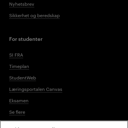
Nyhetsbrev
Sikkerhet og beredskap
For studenter
SI FRA
Timeplan
StudentWeb
Læringsportalen Canvas
Eksamen
Se flere