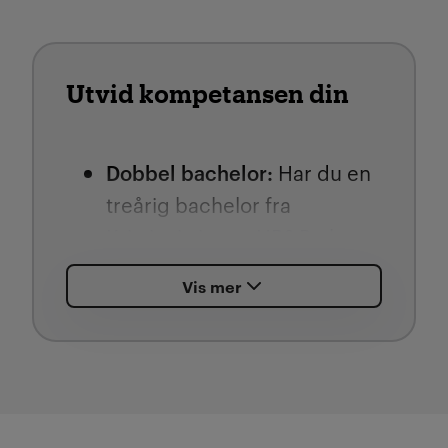
Utvid kompetansen din
Dobbel bachelor:
Har du en
treårig bachelor fra
Kristiania innen HR? Da kan
du ta et ekstra år og få en
Vis mer
dobbel bachelorgrad. Les
mer her om:
Dobbel bachelor i HR og
personalledelse
Dobbel bachelor i
HR,