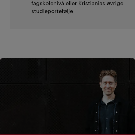
fagskolenivå eller Kristianias øvrige
studieportefølje
Studere mer ved Kristiania