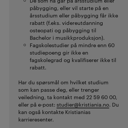
De som nå går på årsstudium eller
også
doktorgrad/ph.d
og
påbygging, eller vil starte på en
videreutdanning
.
årsstudium eller påbygging får ikke
rabatt (f.eks. videreutdanning
osteopati og påbygging til
Bachelor i musikkproduksjon).
Fagskolestudier på mindre enn 60
studiepoeng gir ikke en
fagskolegrad og kvalifiserer ikke til
rabatt.
Har du spørsmål om hvilket studium
som kan passe deg, eller trenger
veiledning, ta kontakt med 22 59 60 00,
eller på e-post:
studier@kristiania.no
. Du
kan også kontakte Kristianias
karrieresenter.