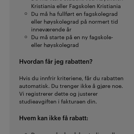
kvalifiserer deg til stillinger
Kristiania eller Fagskolen Kristiania
med mer ansvar og som
Du må ha fullført en fagskolegrad
eller høyskolegrad på normert tid
regel høyere lønn.
Les mer
inneværende år
om våre mastergrader her.
Du må starte på en ny fagskole-
eller høyskolegrad
Fra årsstudium til bachelor:
Hvordan får jeg rabatten?
De aller fleste av våre
årsstudium tilsvarer det
Hvis du innfrir kriteriene, får du rabatten
første året i et eller flere
automatisk. Du trenger ikke å gjøre noe.
bachelorprogram. Du kan
Vi registrerer dette og justerer
dermed søke opptak direkte
studieavgiften i fakturaen din.
til 2. året av bachelorgraden.
Hvem kan ikke få rabatt:
Kristiania tilbyr