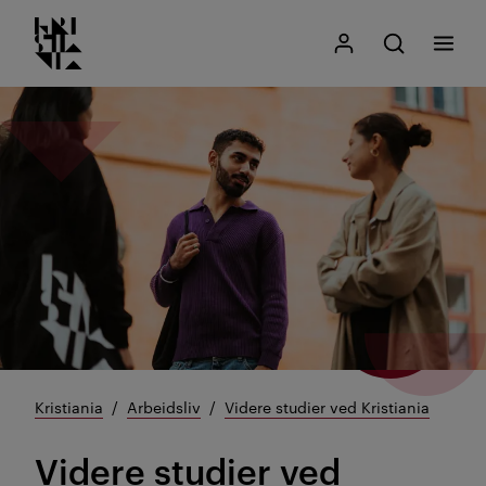
Kristiania logo
Gå
Søk
Mitt Kristiania
Åpne søk
Meny
til
innhold
Kristiania
Arbeidsliv
Videre studier ved Kristiania
Videre studier ved