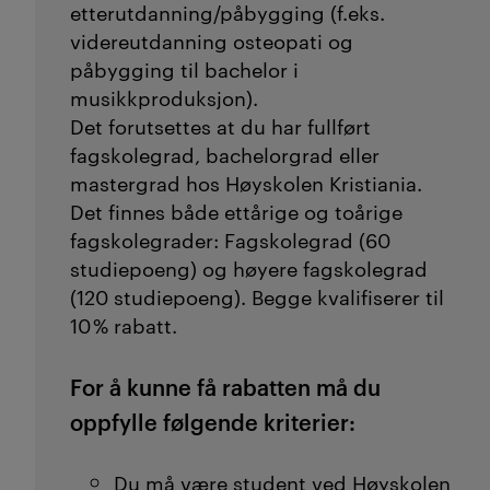
etterutdanning/påbygging (f.eks.
videreutdanning osteopati og
Fra bachelor til fagskole:
påbygging til bachelor i
Hvis du allerede har en
musikkproduksjon).
bachelorgrad, kan et
Det forutsettes at du har fullført
fagskolestudium gi deg
fagskolegrad, bachelorgrad eller
mastergrad hos Høyskolen Kristiania.
enda mer praktisk erfaring
Det finnes både ettårige og toårige
som gjør at du skiller deg ut
fagskolegrader: Fagskolegrad (60
på arbeidsmarkedet.
Les
studiepoeng) og høyere fagskolegrad
mer om våre
(120 studiepoeng). Begge kvalifiserer til
10 % rabatt.
fagskoleutdanninger her
.
For å kunne få rabatten må du
Fra bachelor til master:
Med
oppfylle følgende kriterier:
en mastergrad får du en
spesialisering som
Du må være student ved Høyskolen