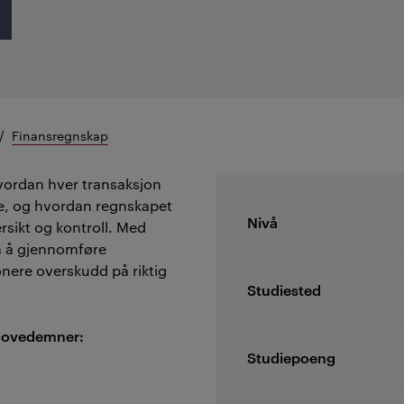
Finansregnskap
 hvordan hver transaksjon
se, og hvordan regnskapet
Nivå
rsikt og kontroll. Med
på å gjennomføre
nere overskudd på riktig
Studiested
e hovedemner:
Studiepoeng