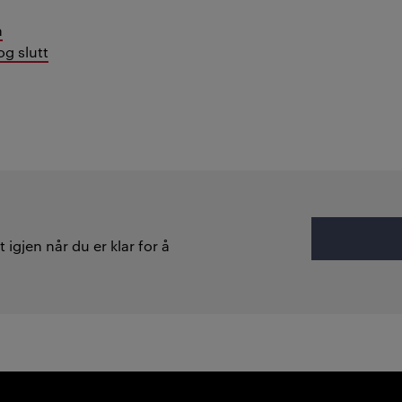
n
og slutt
 igjen når du er klar for å