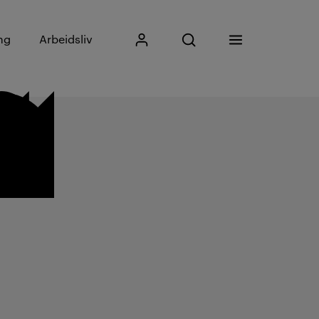
Skriv inn søkefrase
ng
Arbeidsliv
Mitt Kristiania
Åpne søk
Meny
Søk