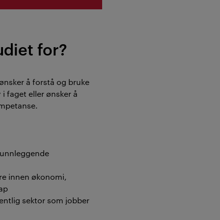
diet for?
ønsker å forstå og bruke
i faget eller ønsker å
ompetanse.
grunnleggende
ere innen økonomi,
kap
fentlig sektor som jobber