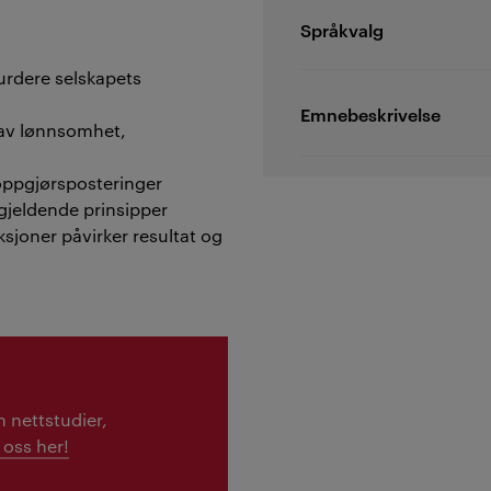
Språkvalg
urdere selskapets
Emnebeskrivelse
 av lønnsomhet,
ppgjørsposteringer
gjeldende prinsipper
ksjoner påvirker resultat og
 nettstudier,
 oss her!