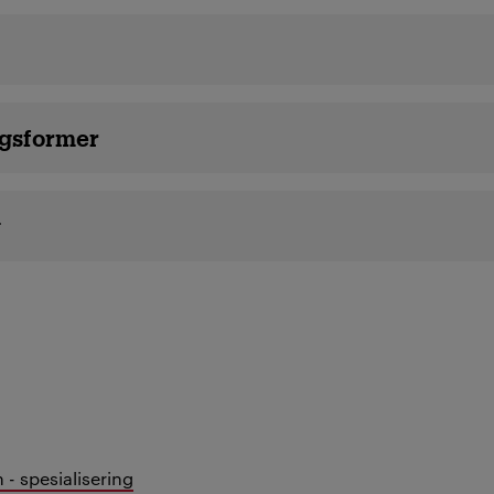
gsformer
g
- spesialisering