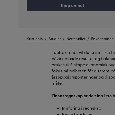
Kjøp emnet
Kristiania
Studier
Nettstudier
Enkeltemner
I dette emnet vil du få innsikt i
påvirker både resultat og balan
brukes til å skape økonomisk ove
fokus på helheten får du trent 
årsoppgjørsposteringer og dispo
måte.
Finansregnskap er delt inn i tr
Innføring i regnskap
Regnskapsloven