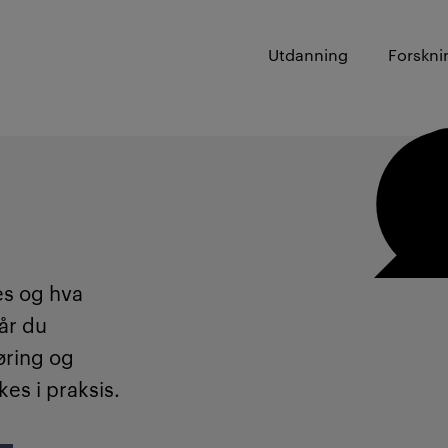
Utdanning
Forskni
es og hva
får du
øring og
es i praksis.