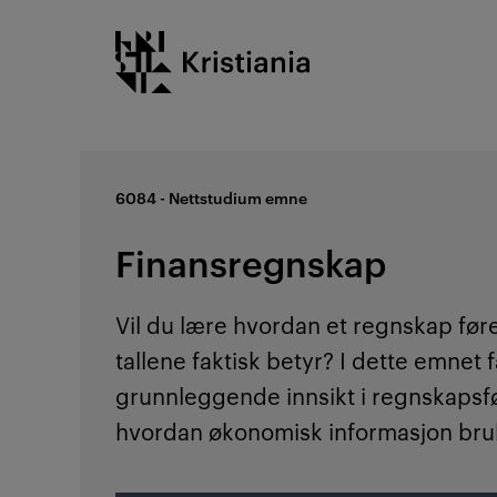
Gå
Kristiania logo
til
innhold
6084 - Nettstudium emne
Finansregnskap
Vil du lære hvordan et regnskap før
tallene faktisk betyr? I dette emnet 
grunnleggende innsikt i regnskapsf
hvordan økonomisk informasjon bruk