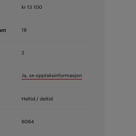
kr 13 100
ett
18
2
Ja, se opptaksinformasjon
Heltid / deltid
6084