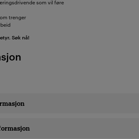
ringsdrivende som vil føre
som trenger
rbeid
betyr. Søk nå!
asjon
rmasjon
formasjon