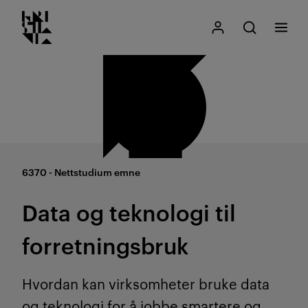
Kristiania logo
Gå
Søk
Mitt Kristiania
Åpne søk
Meny
til
innhold
6370 - Nettstudium emne
Data og teknologi til
forretningsbruk
Hvordan kan virksomheter bruke data
og teknologi for å jobbe smartere og