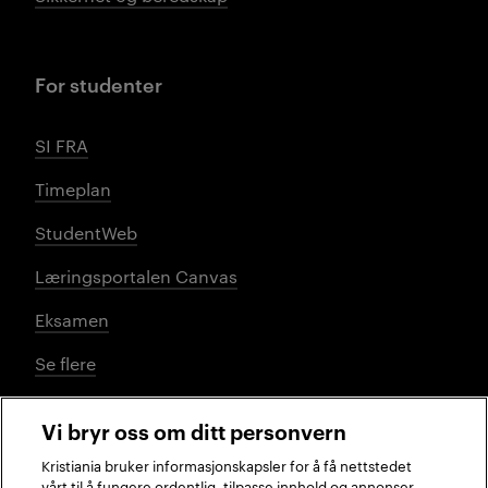
For studenter
SI FRA
Timeplan
StudentWeb
Læringsportalen Canvas
Eksamen
Se flere
Vi bryr oss om ditt personvern
Sosiale medier
Kristiania bruker informasjonskapsler for å få nettstedet
vårt til å fungere ordentlig, tilpasse innhold og annonser,