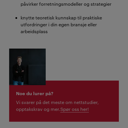
påvirker forretningsmodeller og strategier
knytte teoretisk kunnskap til praktiske
utfordringer i din egen bransje eller
arbeidsplass
Noe du lurer på?
Vi svarer på det meste om nettstudier,
opptakskrav og mer.
Spør oss her!