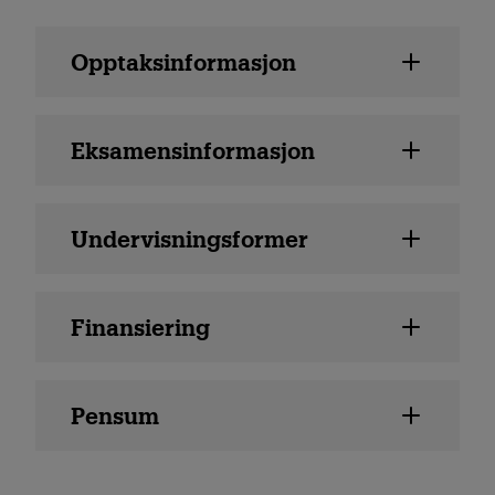
Emne detaljer
Opptaksinformasjon
Eksamensinformasjon
Undervisningsformer
Finansiering
Pensum