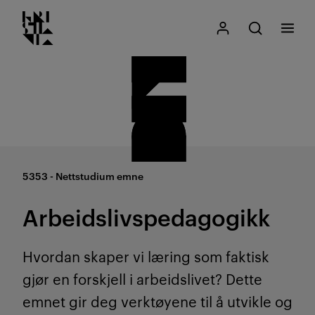
Kristiania logo
Gå
Søk
Mitt Kristiania
Åpne søk
Meny
til
innhold
5353 - Nettstudium emne
Arbeidslivspedagogikk
Hvordan skaper vi læring som faktisk
gjør en forskjell i arbeidslivet? Dette
emnet gir deg verktøyene til å utvikle og