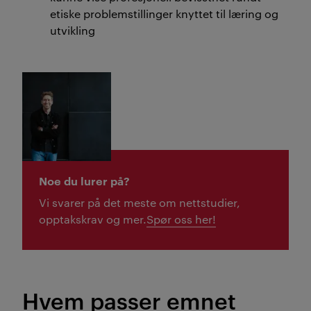
etiske problemstillinger knyttet til læring og
utvikling
Noe du lurer på?
Vi svarer på det meste om nettstudier,
opptakskrav og mer.
Spør oss her!
Hvem passer emnet