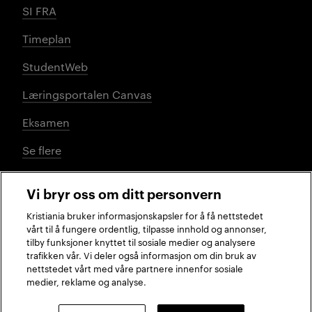
SI FRA
Timeplan
StudentWeb
Læringsportalen Canvas
Eksamen
Se flere
Vi bryr oss om ditt personvern
Sosiale medier
Kristiania bruker informasjonskapsler for å få nettstedet
vårt til å fungere ordentlig, tilpasse innhold og annonser,
tilby funksjoner knyttet til sosiale medier og analysere
trafikken vår. Vi deler også informasjon om din bruk av
Facebook
Instagram
LinkedIn
TikTok
nettstedet vårt med våre partnere innenfor sosiale
medier, reklame og analyse.