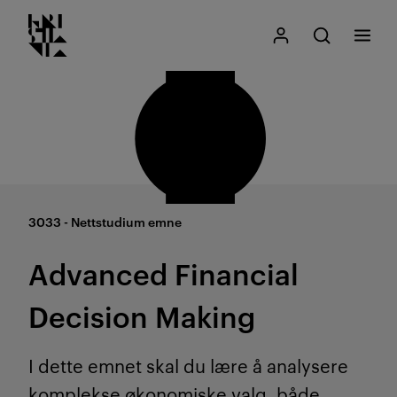
Kristiania logo
Gå
Søk
Mitt Kristiania
Åpne søk
Meny
til
innhold
3033 - Nettstudium emne
Advanced Financial
Decision Making
I dette emnet skal du lære å analysere
komplekse økonomiske valg, både