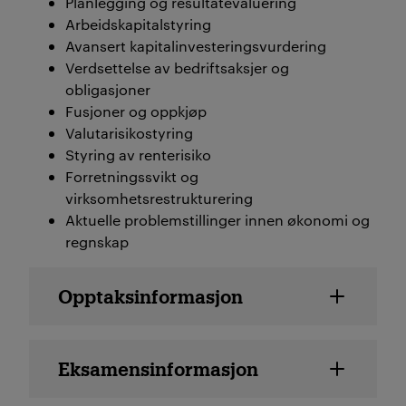
Planlegging og resultatevaluering
Arbeidskapitalstyring
Avansert kapitalinvesteringsvurdering
Verdsettelse av bedriftsaksjer og
obligasjoner
Fusjoner og oppkjøp
Valutarisikostyring
Styring av renterisiko
Forretningssvikt og
virksomhetsrestrukturering
Aktuelle problemstillinger innen økonomi og
regnskap
Emne detaljer
Opptaksinformasjon
Eksamensinformasjon