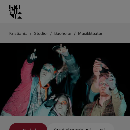
Kristiania logo
Gå
til
innhold
Kristiania
Studier
Bachelor
Musikkteater
Studielengde
:
Bachelor
2 år og 3 år