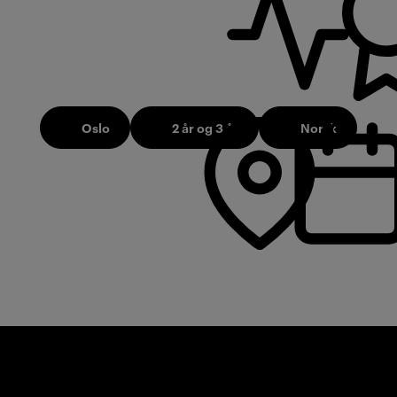
Oslo
2 år og 3 år
Norsk