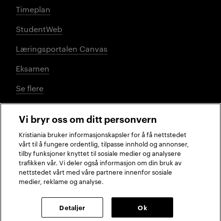
Timeplan
StudentWeb
Læringsportalen Canvas
Eksamen
Se flere
Vi bryr oss om ditt personvern
Sosiale medier
Kristiania bruker informasjonskapsler for å få nettstedet
vårt til å fungere ordentlig, tilpasse innhold og annonser,
tilby funksjoner knyttet til sosiale medier og analysere
trafikken vår. Vi deler også informasjon om din bruk av
Facebook
Instagram
LinkedIn
TikTok
nettstedet vårt med våre partnere innenfor sosiale
medier, reklame og analyse.
2026 © Kristiania
Detaljer
Ok