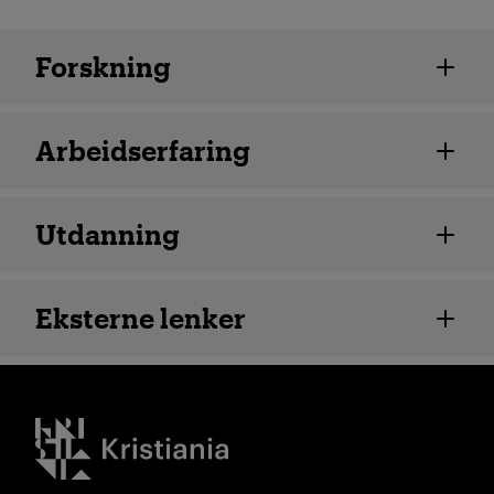
Ansatte detaljer
Forskning
Arbeidserfaring
Utdanning
Eksterne lenker
Kristiania logo