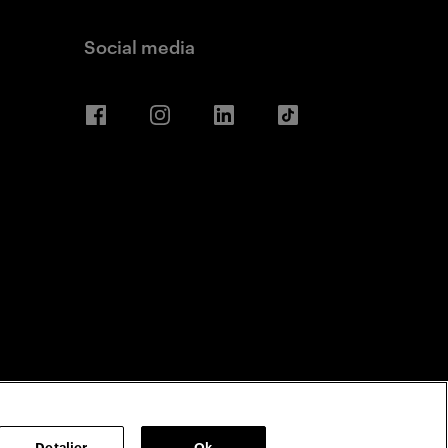
Social media
Facebook
Instagram
LinkedIn
TikTok
Detaljer
Ok