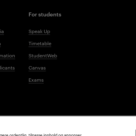
For students
ia
Speak Up
m
Timetable
mation
StudentWeb
licants
Canvas
Exams
ungere ordentlig, tilpasse innhold og annonser,