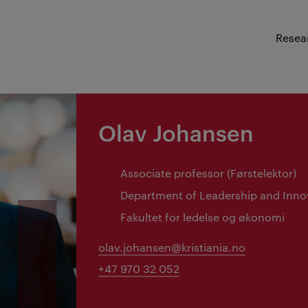
Resea
Olav Johansen
Associate professor (Førstelektor)
Department of Leadership and Inno
Fakultet for ledelse og økonomi
olav.johansen@kristiania.no
+47 970 32 052