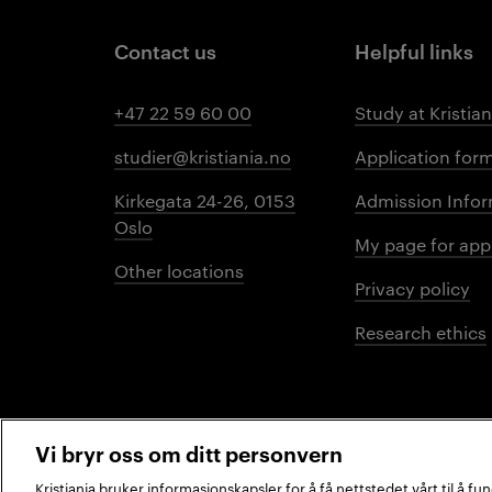
Contact us
Helpful links
+47 22 59 60 00
Study at Kristian
studier@kristiania.no
Application for
Kirkegata 24-26, 0153
Admission Infor
Oslo
My page for app
Other locations
Privacy policy
Research ethics
Vi bryr oss om ditt personvern
Kristiania bruker informasjonskapsler for å få nettstedet vårt til å f