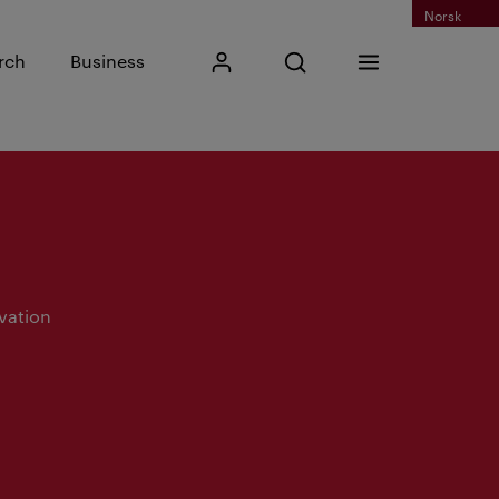
Norsk
Input search phrase
rch
Business
My Kristiania
Open search
Menu
Search
vation