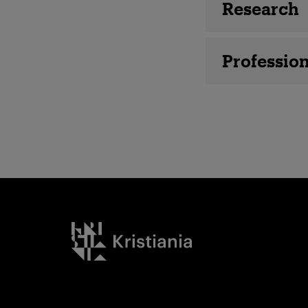
Employee 
Research
Profession
Kristiania logo