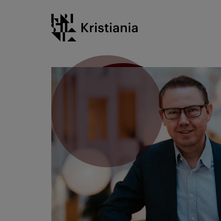
Go
Kristiania logo
to
content