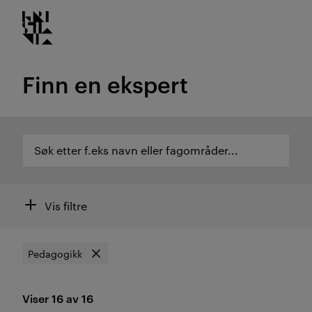
Kristiania logo
Gå
til
innhold
Finn en ekspert
Søk etter f.eks navn eller fagområder...
Søk etter f.eks navn eller fagområder...
Søk etter ekspertområde eller ansatte
Filtre
Vis filtre
Pedagogikk
Søk etter
Fjern filter
Viser 16 av 16
Resultat