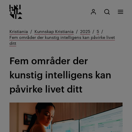
Kristiania logo
Gå
Søk
Mitt Kristiania
Åpne søk
Meny
til
innhold
Kristiania
Kunnskap Kristiania
2025
5
Fem områder der kunstig intelligens kan påvirke livet
ditt
Fem områder der
kunstig intelligens kan
påvirke livet ditt