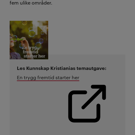
politisk kontroll og
fem ulike områder.
sikkerhet.
(
Sammendraget er laget av KI og
kvalitetssikret av redaksjonen
).
Les Kunnskap Kristianias temautgave:
En trygg fremtid starter her